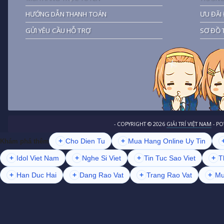
HƯỚNG DẪN THANH TOÁN
ƯU ĐÃI 
GỬI YÊU CẦU HỖ TRỢ
SƠ ĐỒ 
- COPYRIGHT ©
2026
GIẢI TRÍ VIỆT NAM
- P
+
Cho Dien Tu
+
Mua Hang Online Uy Tin
Khám phá thêm
+
Idol Viet Nam
+
Nghe Si Viet
+
Tin Tuc Sao Viet
+
T
+
Han Duc Hai
+
Dang Rao Vat
+
Trang Rao Vat
+
Mu