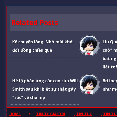
Related Posts
Kể chuyện làng: Nhớ mùi khói
Liu Qu
đốt đồng chiều quê
chờ" m
bất ng
liệt t
Hé lộ phản ứng các con của Will
Britne
Smith sau khi biết sự thật gây
như mộ
"sốc" về cha mẹ
HOME
>
TIN TC GIAI TRI
,
TIN TUC
,
TIN TU