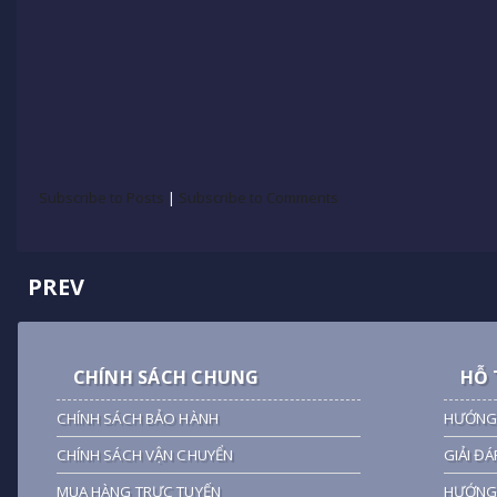
Subscribe to Posts
|
Subscribe to Comments
PREV
CHÍNH SÁCH CHUNG
HỖ 
CHÍNH SÁCH BẢO HÀNH
HƯỚNG
CHÍNH SÁCH VẬN CHUYỂN
GIẢI ĐÁ
MUA HÀNG TRỰC TUYẾN
HƯỚNG 