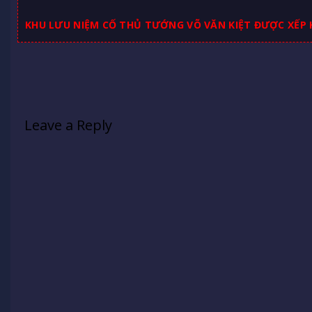
KHU LƯU NIỆM CỐ THỦ TƯỚNG VÕ VĂN KIỆT ĐƯỢC XẾP H
Leave a Reply