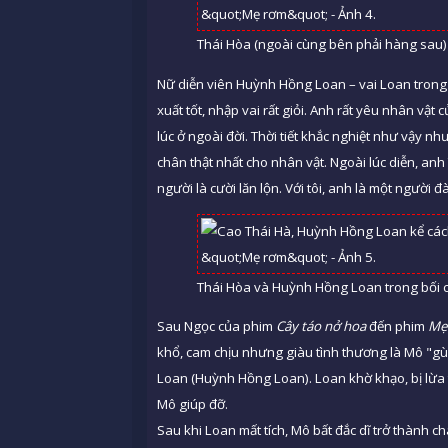
Thái Hòa (ngoài cùng bên phải hàng sau)
Nữ diễn viên Huỳnh Hồng Loan – vai Loan tron
xuất tốt, nhập vai rất giỏi. Anh rất yêu nhân vậ
lúc ở ngoài đời. Thời tiết khắc nghiệt như vậy 
chân thật nhất cho nhân vật. Ngoài lúc diễn, anh 
người là cười lăn lộn. Với tôi, anh là một người đ
Thái Hòa và Huỳnh Hồng Loan trong bối 
Sau Ngọc của phim
Cây táo nở hoa
đến phim
Mẹ
khổ, cam chịu nhưng giàu tình thương là Mô "gù
Loan (Huỳnh Hồng Loan). Loan khờ khạo, bị lừa t
Mô giúp đỡ.
Sau khi Loan mất tích, Mô bất đắc dĩ trở thành c