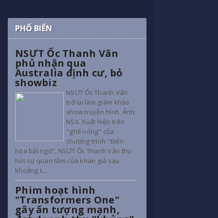
PHỔ BIẾN
NSƯT Ốc Thanh Vân
phủ nhận qua
Australia định cư, bỏ
showbiz
NSƯT Ốc Thanh Vân
trở lại làm giám khảo
show truyền hình. Ảnh:
NSX. Xuất hiện trên
"ghế nóng" của
chương trình "Biến
hóa bất ngờ", NSƯT Ốc Thanh Vân thu
hút sự quan tâm của khán giả sau
khoảng t...
Phim hoạt hình
"Transformers One"
gây ấn tượng mạnh,