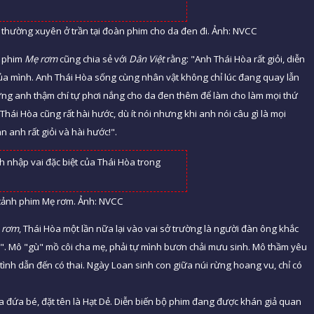
 thường xuyên ở trần tại đoàn phim cho da đen đi. Ảnh: NVCC
g phim
Mẹ rơm
cũng chia sẻ với
Dân Việt
rằng: "Anh Thái Hòa rất giỏi, diễn
t của mình. Anh Thái Hòa sống cùng nhân vật không chỉ lúc đang quay lẫn
nhưng anh thậm chí tự phơi nắng cho da đen thêm để làm cho làm mọi thứ
Thái Hòa cũng rất hài hước, dù ít nói nhưng khi anh nói câu gì là mọi
àn anh rất giỏi và hài hước!".
cảnh phim Mẹ rơm. Ảnh: NVCC
 rơm
, Thái Hòa một lần nữa lại vào vai sở trường là người đàn ông khắc
". Mô "gù" mồ côi cha mẹ, phải tự mình bươn chải mưu sinh. Mô thầm yêu
ình dẫn đến có thai. Ngày Loan sinh con giữa núi rừng hoang vu, chỉ có
ha đứa bé, đặt tên là Hạt Dẻ. Diễn biến bộ phim đang được khán giả quan