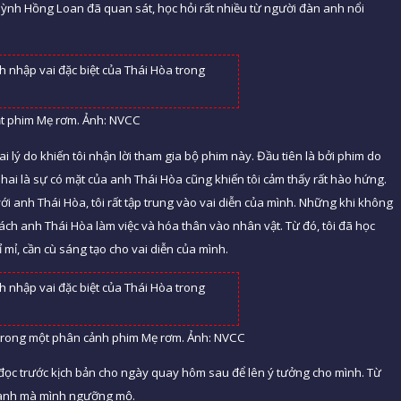
uỳnh Hồng Loan đã quan sát, học hỏi rất nhiều từ người đàn anh nổi
ắt phim Mẹ rơm. Ảnh: NVCC
ai lý do khiến tôi nhận lời tham gia bộ phim này. Đầu tiên là bởi phim do
ai là sự có mặt của anh Thái Hòa cũng khiến tôi cảm thấy rất hào hứng.
ới anh Thái Hòa, tôi rất tập trung vào vai diễn của mình. Những khi không
ch anh Thái Hòa làm việc và hóa thân vào nhân vật. Từ đó, tôi đã học
ỉ mỉ, cần cù sáng tạo cho vai diễn của mình.
trong một phân cảnh phim Mẹ rơm. Ảnh: NVCC
 đọc trước kịch bản cho ngày quay hôm sau để lên ý tưởng cho mình. Từ
i anh mà mình ngưỡng mộ.