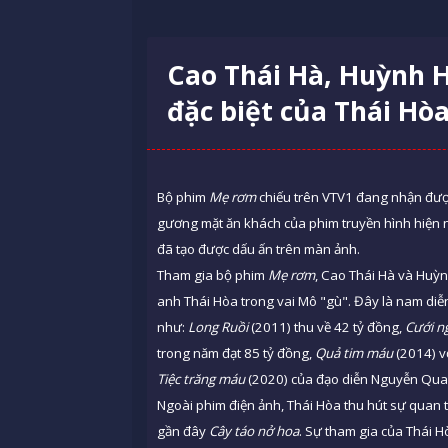
Cao Thái Hà, Huỳnh H
đặc biệt của Thái Hò
Bộ phim
Mẹ rơm
chiếu trên VTV1 đang nhận đượ
gương mặt ăn khách của phim truyền hình hiện 
đã tạo được dấu ấn trên màn ảnh.
Tham gia bộ phim
Mẹ rơm
, Cao Thái Hà và Huỳn
anh Thái Hòa trong vai Mô "gù". Đây là nam diễn
như:
Long Ruồi
(2011) thu về 42 tỷ đồng,
Cưới n
trong năm đạt 85 tỷ đồng,
Quả tim máu
(2014) v
Tiệc trăng máu
(2020) của đạo diễn Nguyễn Qu
Ngoài phim điện ảnh, Thái Hòa thu hút sự quan 
gần đây
Cây táo nở hoa
. Sự tham gia của Thái H