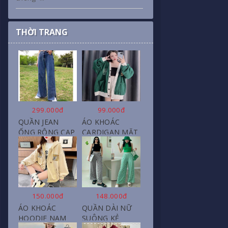
THỜI TRANG
299.000đ
99.000đ
QUẦN JEAN
ÁO KHOÁC
ỐNG RỘNG CẠP
CARDIGAN MẶT
CAO, DÀI XẺ
CƯỜI NỮ CHẤT
GẤU PHONG
NỈ COTTON
CÁCH J6
150.000đ
148.000đ
ÁO KHOÁC
QUẦN DÀI NỮ
HOODIE NAM
SUÔNG KẺ