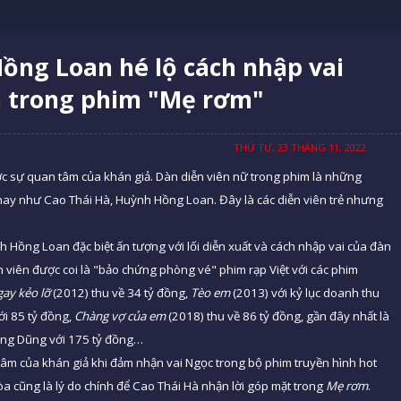
ồng Loan hé lộ cách nhập vai
a trong phim "Mẹ rơm"
THỨ TƯ, 23 THÁNG 11, 2022
c sự quan tâm của khán giả. Dàn diễn viên nữ trong phim là những
nay như Cao Thái Hà, Huỳnh Hồng Loan. Đây là các diễn viên trẻ nhưng
h Hồng Loan đặc biệt ấn tượng với lối diễn xuất và cách nhập vai của đàn
 viên được coi là "bảo chứng phòng vé" phim rạp Việt với các phim
gay kẻo lỡ
(2012) thu về 34 tỷ đồng,
Tèo em
(2013) với kỷ lục doanh thu
ới 85 tỷ đồng,
Chàng vợ của em
(2018) thu về 86 tỷ đồng, gần đây nhất là
ang Dũng với 175 tỷ đồng…
tâm của khán giả khi đảm nhận vai Ngọc trong bộ phim truyền hình hot
òa cũng là lý do chính để Cao Thái Hà nhận lời góp mặt trong
Mẹ rơm
.