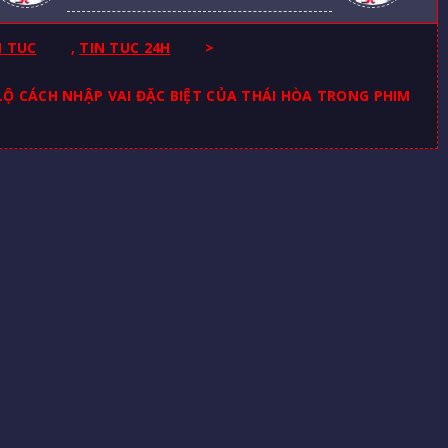
N TUC
,
TIN TUC 24H
>
LỘ CÁCH NHẬP VAI ĐẶC BIỆT CỦA THÁI HÒA TRONG PHIM