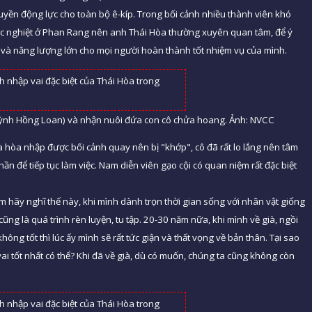
yền động lực cho toàn bộ ê-kíp. Trong bối cảnh nhiều thành viên khó
 khắc nghiệt ở Phan Rang nên anh Thái Hòa thường xuyên quan tâm, để ý
c và năng lượng lớn cho mọi người hoàn thành tốt nhiệm vụ của mình.
uỳnh Hồng Loan) và nhận nuôi đứa con cô chửa hoang. Ảnh: NVCC
a hòa nhập được bối cảnh quay nên bị "khớp", cô đã rất lo lắng nên tâm
thần để tiếp tục làm việc. Nam diễn viên gạo cội có quan niệm rất đặc biệt
m hãy nghĩ thế này, khi mình dành trọn thời gian sống với nhân vật giống
cũng là quá trình rèn luyện, tu tập. 20-30 năm nữa, khi mình về già, ngồi
g tốt thì lúc ấy mình sẽ rất tức giận và thất vọng về bản thân. Tại sao
ai tốt nhất có thể? Khi đã về già, dù có muốn, chúng ta cũng không còn