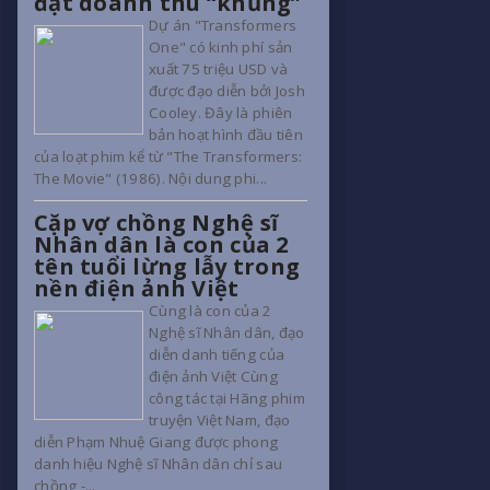
đạt doanh thu “khủng”
Dự án "Transformers
One" có kinh phí sản
xuất 75 triệu USD và
được đạo diễn bởi Josh
Cooley. Đây là phiên
bản hoạt hình đầu tiên
của loạt phim kể từ "The Transformers:
The Movie" (1986). Nội dung phi...
Cặp vợ chồng Nghệ sĩ
Nhân dân là con của 2
tên tuổi lừng lẫy trong
nền điện ảnh Việt
Cùng là con của 2
Nghệ sĩ Nhân dân, đạo
diễn danh tiếng của
điện ảnh Việt Cùng
công tác tại Hãng phim
truyện Việt Nam, đạo
diễn Phạm Nhuệ Giang được phong
danh hiệu Nghệ sĩ Nhân dân chỉ sau
chồng -...