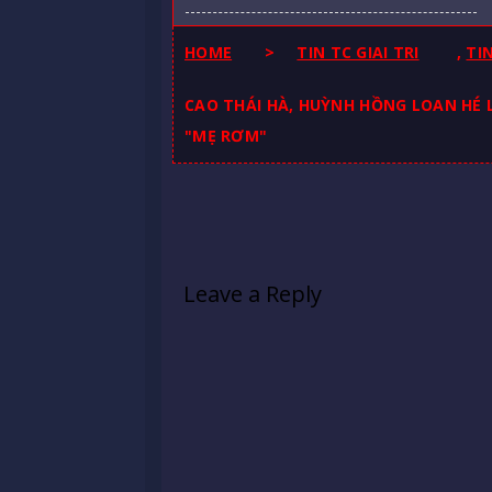
HOME
>
TIN TC GIAI TRI
,
TI
CAO THÁI HÀ, HUỲNH HỒNG LOAN HÉ 
"MẸ RƠM"
Leave a Reply