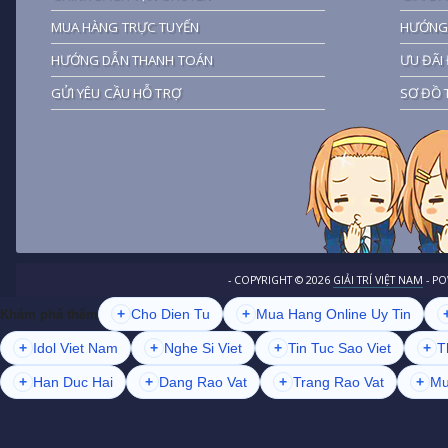
MUA HÀNG TRỰC TUYẾN
HƯỚNG 
HƯỚNG DẪN THANH TOÁN
ƯU ĐÃI 
GỬI YÊU CẦU HỖ TRỢ
SƠ ĐỒ 
- COPYRIGHT ©
2026
GIẢI TRÍ VIỆT NAM
- P
+
Cho Dien Tu
+
Mua Hang Online Uy Tin
Khám phá thêm
+
Idol Viet Nam
+
Nghe Si Viet
+
Tin Tuc Sao Viet
+
T
+
Han Duc Hai
+
Dang Rao Vat
+
Trang Rao Vat
+
Mu