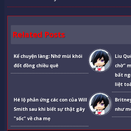
Related Posts
Kể chuyện làng: Nhớ mùi khói
Liu Qu
đốt đồng chiều quê
chờ" m
bất ng
liệt t
Hé lộ phản ứng các con của Will
Britne
Smith sau khi biết sự thật gây
như mộ
"sốc" về cha mẹ