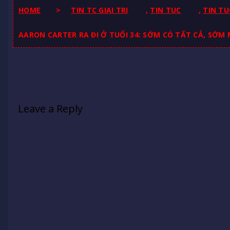
HOME
>
TIN TC GIAI TRI
,
TIN TUC
,
TIN TU
AARON CARTER RA ĐI Ở TUỔI 34: SỚM CÓ TẤT CẢ, SỚM
Leave a Reply