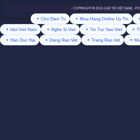
- COPYRIGHT ©
2026
GIẢI TRÍ VIỆT NAM
- P
+
Cho Dien Tu
+
Mua Hang Online Uy Tin
Khám phá thêm
+
Idol Viet Nam
+
Nghe Si Viet
+
Tin Tuc Sao Viet
+
T
+
Han Duc Hai
+
Dang Rao Vat
+
Trang Rao Vat
+
Mu