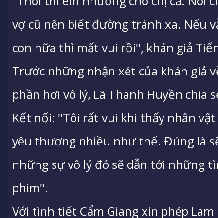
"Thôi thì em nhường cho chị cả. Nói c
vợ cũ nên biết đường tránh xa. Nếu v
con nữa thì mất vui rồi", khán giả Ti
Trước những nhận xét của khán giả về
phần hơi vô lý, Lã Thanh Huyền chia 
Kết nối: "Tôi rất vui khi thấy nhân v
yêu thương nhiều như thế. Đúng là s
những sự vô lý đó sẽ dẫn tới những tì
phim".
Với tình tiết Cẩm Giang xin phép Lam