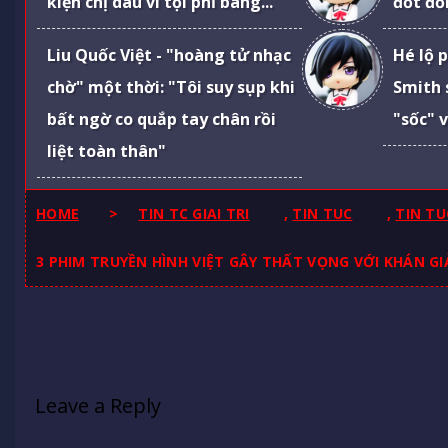
kiện chị dâu vì tội phỉ báng...
đốt đồ
Liu Quốc Việt - "hoàng tử nhạc
Hé lộ 
chờ" một thời: "Tôi suy sụp khi
Smith 
bất ngờ co quắp tay chân rồi
"sốc" 
liệt toàn thân"
HOME
>
TIN TC GIAI TRI
,
TIN TUC
,
TIN TU
3 PHIM TRUYỀN HÌNH VIỆT GÂY THẤT VỌNG VỚI KHÁN G
Leave a Reply