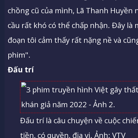
chồng cũ của mình, Lã Thanh Huyền nó
cầu rất khó có thể chấp nhận. Đây l
đoạn tôi cảm thấy rất nặng nề và cũn
phim".
Đấu trí
Đấu trí là câu chuyện về cuộc chi
tiền, có quyền, địa vị. Ảnh: VTV