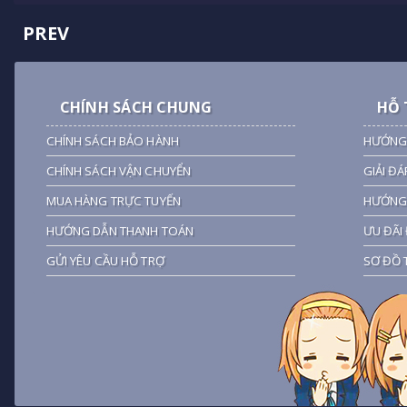
PREV
CHÍNH SÁCH CHUNG
HỖ 
CHÍNH SÁCH BẢO HÀNH
HƯỚNG
CHÍNH SÁCH VẬN CHUYỂN
GIẢI ĐÁ
MUA HÀNG TRỰC TUYẾN
HƯỚNG 
HƯỚNG DẪN THANH TOÁN
ƯU ĐÃI 
GỬI YÊU CẦU HỖ TRỢ
SƠ ĐỒ 