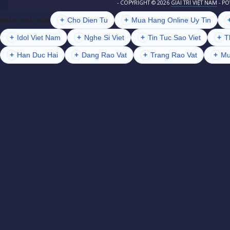
- COPYRIGHT ©
2026
GIẢI TRÍ VIỆT NAM
- P
+
Cho Dien Tu
+
Mua Hang Online Uy Tin
Khám phá thêm
+
Idol Viet Nam
+
Nghe Si Viet
+
Tin Tuc Sao Viet
+
T
+
Han Duc Hai
+
Dang Rao Vat
+
Trang Rao Vat
+
Mu