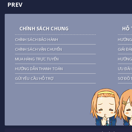
PREV
CHÍNH SÁCH CHUNG
HỖ 
CHÍNH SÁCH BẢO HÀNH
HƯỚNG
CHÍNH SÁCH VẬN CHUYỂN
GIẢI ĐÁ
MUA HÀNG TRỰC TUYẾN
HƯỚNG 
HƯỚNG DẪN THANH TOÁN
ƯU ĐÃI 
GỬI YÊU CẦU HỖ TRỢ
SƠ ĐỒ 