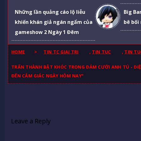
Những lần quảng cáo lộ liễu
Big Ba
khiến khán giả ngán ngẩm của
bê bối
gameshow 2 Ngày 1 Đêm
HOME
>
TIN TC GIAI TRI
,
TIN TUC
,
TIN TU
TRẤN THÀNH BẬT KHÓC TRONG ĐÁM CƯỚI ANH TÚ - DIỆU
ĐẾN CẢM GIÁC NGÀY HÔM NAY"
Leave a Reply