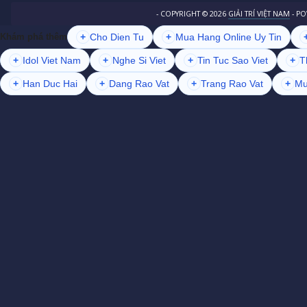
- COPYRIGHT ©
2026
GIẢI TRÍ VIỆT NAM
- P
+
Cho Dien Tu
+
Mua Hang Online Uy Tin
Khám phá thêm
+
Idol Viet Nam
+
Nghe Si Viet
+
Tin Tuc Sao Viet
+
T
+
Han Duc Hai
+
Dang Rao Vat
+
Trang Rao Vat
+
Mu