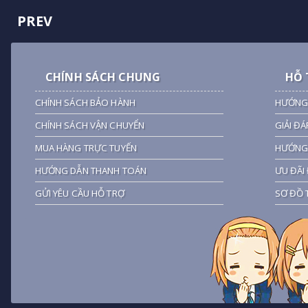
PREV
CHÍNH SÁCH CHUNG
HỖ 
CHÍNH SÁCH BẢO HÀNH
HƯỚNG
CHÍNH SÁCH VẬN CHUYỂN
GIẢI ĐÁ
MUA HÀNG TRỰC TUYẾN
HƯỚNG 
HƯỚNG DẪN THANH TOÁN
ƯU ĐÃI 
GỬI YÊU CẦU HỖ TRỢ
SƠ ĐỒ 