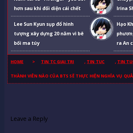
hơn sau khi đối diện cái chết
Irina 
Lee Sun Kyun sụp đổ hình
Hạo Kh
tượng xây dựng 20 năm vì bê
phươn
bối ma túy
ra An 
HOME
>
TIN TC GIAI TRI
,
TIN TUC
,
TIN TU
THÀNH VIÊN NÀO CỦA BTS SẼ THỰC HIỆN NGHĨA VỤ QUÂ
Leave a Reply