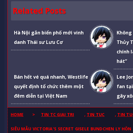
Related Posts
Hà Nội gắn biển phố mới vinh
Không 
danh Thái sư Lưu Cơ
Thủy T
chính 
hát”
Bán hết vé quá nhanh, Westlife
Lee Jo
quyết định tổ chức thêm một
fan tạ
đêm diễn tại Việt Nam
gây xô
HOME
>
TIN TC GIAI TRI
,
TIN TUC
,
TIN TU
SIÊU MẪU VICTORIA'S SECRET GISELE BUNDCHEN LY HÔ