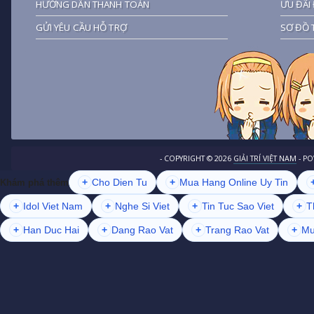
HƯỚNG DẪN THANH TOÁN
ƯU ĐÃI 
GỬI YÊU CẦU HỖ TRỢ
SƠ ĐỒ 
- COPYRIGHT ©
2026
GIẢI TRÍ VIỆT NAM
- P
+
Cho Dien Tu
+
Mua Hang Online Uy Tin
Khám phá thêm
+
Idol Viet Nam
+
Nghe Si Viet
+
Tin Tuc Sao Viet
+
T
+
Han Duc Hai
+
Dang Rao Vat
+
Trang Rao Vat
+
Mu