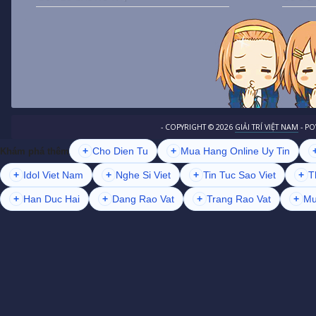
- COPYRIGHT ©
2026
GIẢI TRÍ VIỆT NAM
- P
+
Cho Dien Tu
+
Mua Hang Online Uy Tin
Khám phá thêm
+
Idol Viet Nam
+
Nghe Si Viet
+
Tin Tuc Sao Viet
+
T
+
Han Duc Hai
+
Dang Rao Vat
+
Trang Rao Vat
+
Mu