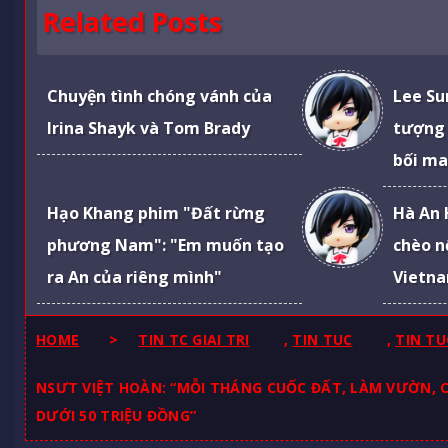
Related Posts
Chuyện tình chóng vánh của
Lee Su
Irina Shayk và Tom Brady
tượng 
bối ma
Hạo Khang phim "Đất rừng
Hà An 
phương Nam": "Em muốn tạo
chèo n
ra An của riêng mình"
Vietna
HOME
>
TIN TC GIAI TRI
,
TIN TUC
,
TIN TU
NSƯT VIỆT HOÀN: “MỖI THÁNG CUỐC ĐẤT, LÀM VƯỜN, 
DƯỚI 50 TRIỆU ĐỒNG”