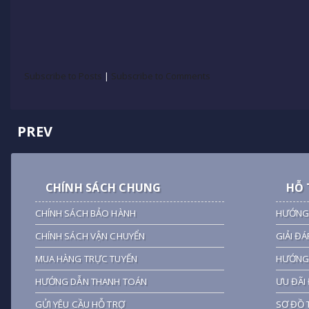
Subscribe to Posts
|
Subscribe to Comments
PREV
CHÍNH SÁCH CHUNG
HỖ 
CHÍNH SÁCH BẢO HÀNH
HƯỚNG
CHÍNH SÁCH VẬN CHUYỂN
GIẢI ĐÁ
MUA HÀNG TRỰC TUYẾN
HƯỚNG 
HƯỚNG DẪN THANH TOÁN
ƯU ĐÃI 
GỬI YÊU CẦU HỖ TRỢ
SƠ ĐỒ 