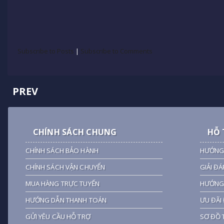
Subscribe to Posts
|
Subscribe to Comments
PREV
CHÍNH SÁCH CHUNG
HỖ 
CHÍNH SÁCH BẢO HÀNH
HƯỚNG
CHÍNH SÁCH VẬN CHUYỂN
GIẢI ĐÁ
MUA HÀNG TRỰC TUYẾN
HƯỚNG 
HƯỚNG DẪN THANH TOÁN
ƯU ĐÃI 
GỬI YÊU CẦU HỖ TRỢ
SƠ ĐỒ 