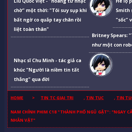
Liu Quốc Việt - "hoàng tử nhạc
Hé lộ 
chờ" một thời: "Tôi suy sụp khi
Smith 
bất ngờ co quắp tay chân rồi
"sốc" 
liệt toàn thân"
Britney Spears: 
như một con robo
Nhạc sĩ Chu Minh - tác giả ca
khúc "Người là niềm tin tất
thắng" qua đời
HOME
>
TIN TC GIAI TRI
,
TIN TUC
,
TIN TU
NAM CHÍNH PHIM C18 "THÀNH PHỐ NGỦ GẬT": "NGAY CẢ
NHÂN VẬT"