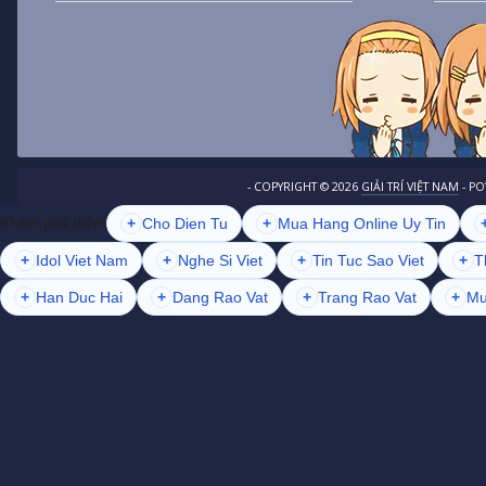
- COPYRIGHT ©
2026
GIẢI TRÍ VIỆT NAM
- P
+
Cho Dien Tu
+
Mua Hang Online Uy Tin
Khám phá thêm
+
Idol Viet Nam
+
Nghe Si Viet
+
Tin Tuc Sao Viet
+
T
+
Han Duc Hai
+
Dang Rao Vat
+
Trang Rao Vat
+
Mu