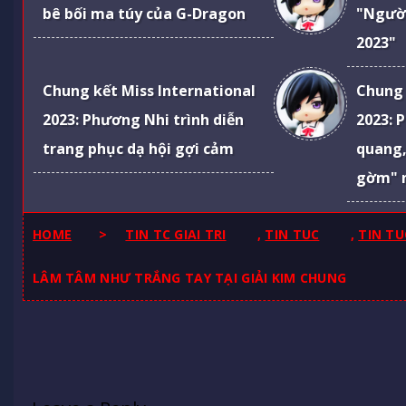
bê bối ma túy của G-Dragon
"Ngườ
2023"
Chung kết Miss International
Chung 
2023: Phương Nhi trình diễn
2023: 
trang phục dạ hội gợi cảm
quang,
gờm" 
HOME
>
TIN TC GIAI TRI
,
TIN TUC
,
TIN TU
LÂM TÂM NHƯ TRẮNG TAY TẠI GIẢI KIM CHUNG