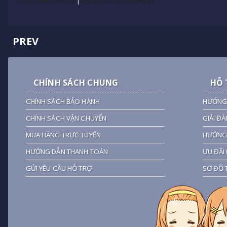
Subscribe to Posts
|
Subscribe to Comments
PREV
CHÍNH SÁCH CHUNG
HỖ 
CHÍNH SÁCH BẢO HÀNH
HƯỚNG
CHÍNH SÁCH VẬN CHUYỂN
GIẢI ĐÁ
MUA HÀNG TRỰC TUYẾN
HƯỚNG 
HƯỚNG DẪN THANH TOÁN
ƯU ĐÃI 
GỬI YÊU CẦU HỖ TRỢ
SƠ ĐỒ 