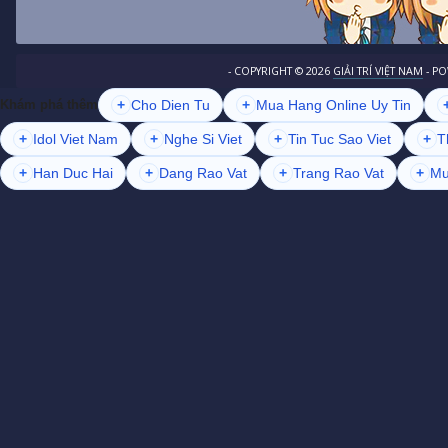
- COPYRIGHT ©
2026
GIẢI TRÍ VIỆT NAM
- P
+
Cho Dien Tu
+
Mua Hang Online Uy Tin
Khám phá thêm
+
Idol Viet Nam
+
Nghe Si Viet
+
Tin Tuc Sao Viet
+
T
+
Han Duc Hai
+
Dang Rao Vat
+
Trang Rao Vat
+
Mu