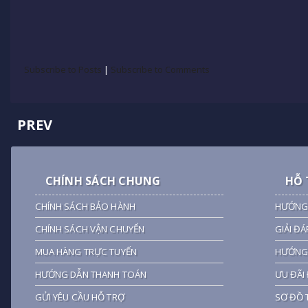
Subscribe to Posts
|
Subscribe to Comments
PREV
CHÍNH SÁCH CHUNG
HỖ 
CHÍNH SÁCH BẢO HÀNH
HƯỚNG
CHÍNH SÁCH VẬN CHUYỂN
GIẢI ĐÁ
MUA HÀNG TRỰC TUYẾN
HƯỚNG 
HƯỚNG DẪN THANH TOÁN
ƯU ĐÃI 
GỬI YÊU CẦU HỖ TRỢ
SƠ ĐỒ 