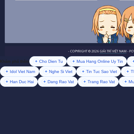
- COPYRIGHT ©
2026
GIẢI TRÍ VIỆT NAM
- P
+
Cho Dien Tu
+
Mua Hang Online Uy Tin
Khám phá thêm
+
Idol Viet Nam
+
Nghe Si Viet
+
Tin Tuc Sao Viet
+
T
+
Han Duc Hai
+
Dang Rao Vat
+
Trang Rao Vat
+
Mu