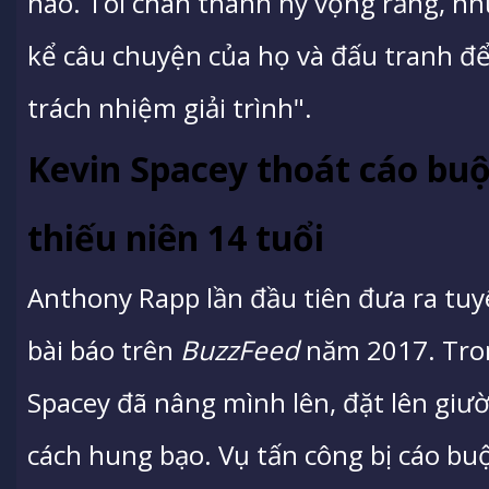
nào. Tôi chân thành hy vọng rằng, nh
kể câu chuyện của họ và đấu tranh đ
trách nhiệm giải trình".
Kevin Spacey thoát cáo buộ
thiếu niên 14 tuổi
Anthony Rapp lần đầu tiên đưa ra tu
bài báo trên
BuzzFeed
năm 2017. Tron
Spacey đã nâng mình lên, đặt lên gi
cách hung bạo. Vụ tấn công bị cáo buộ