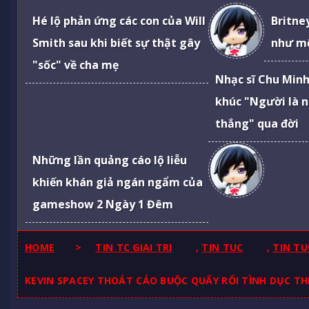
Hé lộ phản ứng các con của Will
Britne
Smith sau khi biết sự thật gây
như mộ
"sốc" về cha mẹ
Nhạc sĩ Chu Minh 
khúc "Người là n
thắng" qua đời
Những lần quảng cáo lộ liễu
khiến khán giả ngán ngẩm của
gameshow 2 Ngày 1 Đêm
HOME
>
TIN TC GIAI TRI
,
TIN TUC
,
TIN TU
KEVIN SPACEY THOÁT CÁO BUỘC QUẤY RỐI TÌNH DỤC THI