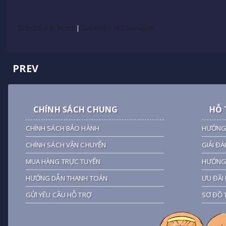
Subscribe to Posts
|
Subscribe to Comments
PREV
CHÍNH SÁCH CHUNG
HỖ 
CHÍNH SÁCH BẢO HÀNH
HƯỚNG
CHÍNH SÁCH VẬN CHUYỂN
GIẢI ĐÁ
MUA HÀNG TRỰC TUYẾN
HƯỚNG 
HƯỚNG DẪN THANH TOÁN
ƯU ĐÃI 
GỬI YÊU CẦU HỖ TRỢ
SƠ ĐỒ 