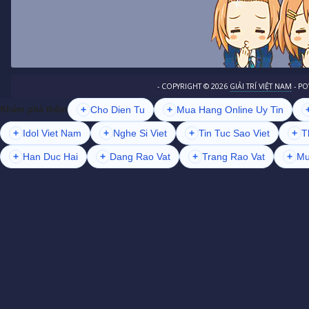
- COPYRIGHT ©
2026
GIẢI TRÍ VIỆT NAM
- P
+
Cho Dien Tu
+
Mua Hang Online Uy Tin
Khám phá thêm
+
Idol Viet Nam
+
Nghe Si Viet
+
Tin Tuc Sao Viet
+
T
+
Han Duc Hai
+
Dang Rao Vat
+
Trang Rao Vat
+
Mu