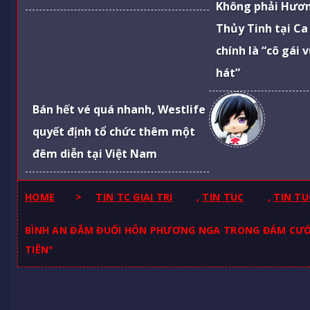
Không phải Hươ
Thủy Tinh tại Ca
chính là “cô gái 
hát”
Bán hết vé quá nhanh, Westlife
quyết định tổ chức thêm một
đêm diễn tại Việt Nam
HOME
>
TIN TC GIAI TRI
,
TIN TUC
,
TIN TU
BÌNH AN ĐẮM ĐUỐI HÔN PHƯƠNG NGA TRONG ĐÁM CƯỚI:
TIÊN"