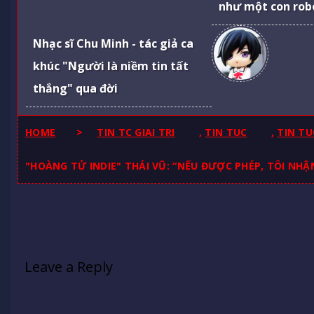
như một con robo
Nhạc sĩ Chu Minh - tác giả ca
khúc "Người là niềm tin tất
thắng" qua đời
HOME
>
TIN TC GIAI TRI
,
TIN TUC
,
TIN TU
"HOÀNG TỬ INDIE" THÁI VŨ: “NẾU ĐƯỢC PHÉP, TÔI NH
Leave a Reply