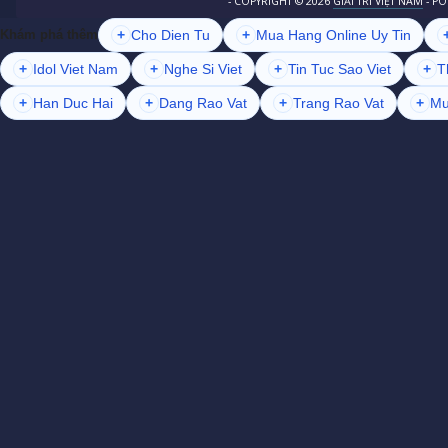
- COPYRIGHT ©
2026
GIẢI TRÍ VIỆT NAM
- P
+
Cho Dien Tu
+
Mua Hang Online Uy Tin
Khám phá thêm
+
Idol Viet Nam
+
Nghe Si Viet
+
Tin Tuc Sao Viet
+
T
+
Han Duc Hai
+
Dang Rao Vat
+
Trang Rao Vat
+
Mu