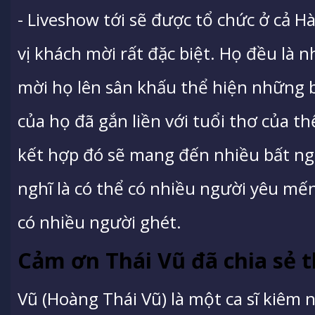
- Liveshow tới sẽ được tổ chức ở cả 
vị khách mời rất đặc biệt. Họ đều là 
mời họ lên sân khấu thể hiện những b
của họ đã gắn liền với tuổi thơ của th
kết hợp đó sẽ mang đến nhiều bất ngờ
nghĩ là có thể có nhiều người yêu m
có nhiều người ghét.
Cảm ơn Thái Vũ đã chia sẻ t
Vũ (Hoàng Thái Vũ) là một ca sĩ kiêm 