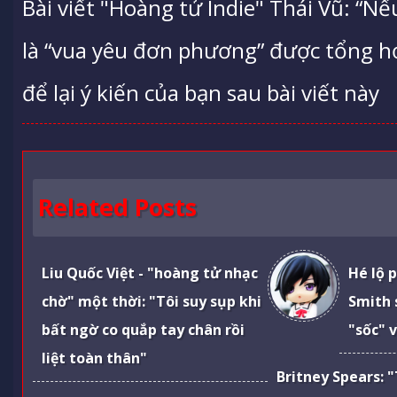
Bài viết "Hoàng tử Indie" Thái Vũ: “N
là “vua yêu đơn phương” được tổng h
để lại ý kiến của bạn sau bài viết này
Related Posts
Liu Quốc Việt - "hoàng tử nhạc
Hé lộ 
chờ" một thời: "Tôi suy sụp khi
Smith 
bất ngờ co quắp tay chân rồi
"sốc" 
liệt toàn thân"
Britney Spears: 