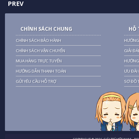
PREV
CHÍNH SÁCH CHUNG
HỖ 
CHÍNH SÁCH BẢO HÀNH
HƯỚNG
CHÍNH SÁCH VẬN CHUYỂN
GIẢI ĐÁ
MUA HÀNG TRỰC TUYẾN
HƯỚNG 
HƯỚNG DẪN THANH TOÁN
ƯU ĐÃI 
GỬI YÊU CẦU HỖ TRỢ
SƠ ĐỒ 