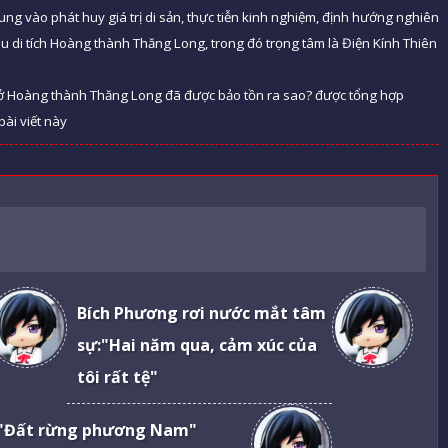
rung vào phát huy giá trị di sản, thực tiễn kinh nghiệm, định hướng nghiên
khu di tích Hoàng thành Thăng Long, trong đó trọng tâm là Điện Kính Thiên
ế kỷ ở Hoàng thành Thăng Long đã được bảo tồn ra sao? được tổng hợp
bài viết này
Bích Phương rơi nước mắt tâm
sự:"Hai năm qua, cảm xúc của
tôi rất tệ"
"Đất rừng phương Nam"