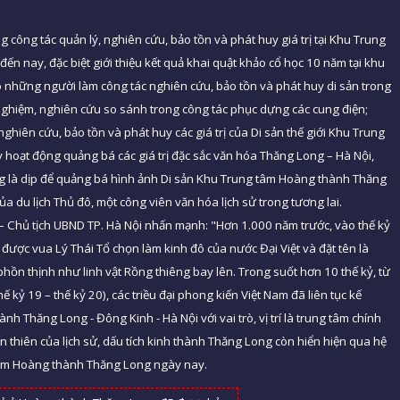
g công tác quản lý, nghiên cứu, bảo tồn và phát huy giá trị tại Khu Trung
 nay, đặc biệt giới thiệu kết quả khai quật khảo cổ học 10 năm tại khu
o những người làm công tác nghiên cứu, bảo tồn và phát huy di sản trong
h nghiệm, nghiên cứu so sánh trong công tác phục dựng các cung điện;
hiên cứu, bảo tồn và phát huy các giá trị của Di sản thế giới Khu Trung
hoạt động quảng bá các giá trị đặc sắc văn hóa Thăng Long – Hà Nội,
ng là dịp để quảng bá hình ảnh Di sản Khu Trung tâm Hoàng thành Thăng
a du lịch Thủ đô, một công viên văn hóa lịch sử trong tương lai.
 – Chủ tịch UBND TP. Hà Nội nhấn mạnh: "Hơn 1.000 năm trước, vào thế kỷ
được vua Lý Thái Tổ chọn làm kinh đô của nước Đại Việt và đặt tên là
n thịnh như linh vật Rồng thiêng bay lên. Trong suốt hơn 10 thế kỷ, từ
hế kỷ 19 – thế kỷ 20), các triều đại phong kiến Việt Nam đã liên tục kế
nh Thăng Long - Đông Kinh - Hà Nội với vai trò, vị trí là trung tâm chính
iến thiên của lịch sử, dấu tích kinh thành Thăng Long còn hiển hiện qua hệ
ng tâm Hoàng thành Thăng Long ngày nay.