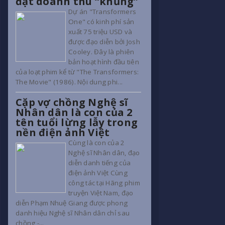
đạt doanh thu “khủng”
Dự án "Transformers
One" có kinh phí sản
xuất 75 triệu USD và
được đạo diễn bởi Josh
Cooley. Đây là phiên
bản hoạt hình đầu tiên
của loạt phim kể từ "The Transformers:
The Movie" (1986). Nội dung phi...
Cặp vợ chồng Nghệ sĩ
Nhân dân là con của 2
tên tuổi lừng lẫy trong
nền điện ảnh Việt
Cùng là con của 2
Nghệ sĩ Nhân dân, đạo
diễn danh tiếng của
điện ảnh Việt Cùng
công tác tại Hãng phim
truyện Việt Nam, đạo
diễn Phạm Nhuệ Giang được phong
danh hiệu Nghệ sĩ Nhân dân chỉ sau
chồng -...