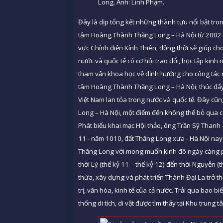
Long. Ảnh: Linh Phạm.
Đây là dịp tổng kết những thành tựu nổi bật tron
tâm Hoàng Thành Thăng Long – Hà Nội từ 2002 đến
vực Chính điện Kính Thiên; đồng thời sẽ giúp ch
nước và quốc tế có cơ hội trao đổi, học tập kin
tham vấn khoa học về định hướng cho công tác ng
tâm Hoàng Thành Thăng Long – Hà Nội; thúc đẩy 
Việt Nam lan tỏa trong nước và quốc tế. Đây cũ
Long – Hà Nội, một điểm đến không thể bỏ qua củ
Phát biểu khai mạc Hội thảo, ông Trần Sỹ Thanh
11 - năm 1010, đất Thăng Long xưa - Hà Nội nay 
Thăng Long với mong muốn kinh đô ngày càng phồ
thời Lý (thế kỷ 11 – thế kỷ 12) đến thời Nguyễn (t
thừa, xây dựng và phát triển Thành Đại La trở thà
trị, văn hóa, kinh tế của cả nước. Trải qua bao b
thống di tích, di vật được tìm thấy tại Khu tru