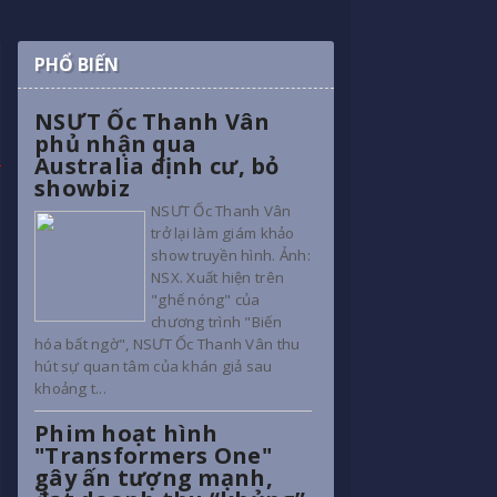
PHỔ BIẾN
NSƯT Ốc Thanh Vân
phủ nhận qua
Australia định cư, bỏ
showbiz
NSƯT Ốc Thanh Vân
trở lại làm giám khảo
show truyền hình. Ảnh:
NSX. Xuất hiện trên
"ghế nóng" của
chương trình "Biến
hóa bất ngờ", NSƯT Ốc Thanh Vân thu
hút sự quan tâm của khán giả sau
khoảng t...
Phim hoạt hình
"Transformers One"
gây ấn tượng mạnh,