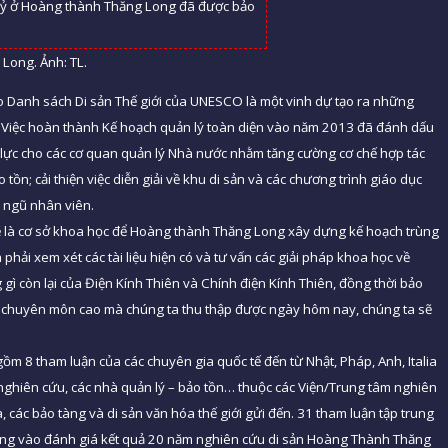
Long. Ảnh: TL.
o Danh sách Di sản Thế giới của UNESCO là một vinh dự tạo ra những
i. Việc hoàn thành Kế hoạch quản lý toàn diện vào năm 2013 đã đánh dấu
 lực cho các cơ quan quản lý Nhà nước nhằm tăng cường cơ chế hợp tác
tồn; cải thiện việc diễn giải về khu di sản và các chương trình giáo dục
i ngũ nhân viên.
ẽ là cơ sở khoa học để Hoàng thành Thăng Long xây dựng kế hoạch trùng
à phải xem xét các tài liệu hiện có và tư vấn các giải pháp khoa học về
gì còn lại của Điện Kính Thiên và Chính điện Kính Thiên, đồng thời bảo
với chuyên môn cao mà chúng ta thu thập được ngày hôm nay, chúng ta sẽ
m 8 tham luận của các chuyên gia quốc tế đến từ Nhật, Pháp, Anh, Italia
nghiên cứu, các nhà quản lý – bảo tồn… thuộc các Viện/Trung tâm nghiên
, các bảo tàng và di sản văn hóa thế giới gửi đến. 31 tham luận tập trung
trung vào đánh giá kết quả 20 năm nghiên cứu di sản Hoàng Thành Thăng