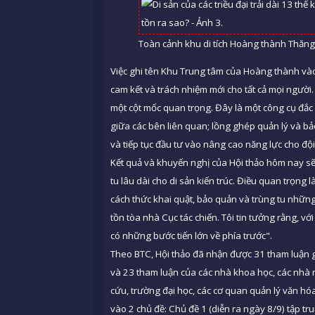
Toàn cảnh khu di tích Hoàng thành Thăng 
Việc ghi tên Khu Trung tâm của Hoàng thành và
cam kết và trách nhiệm mới cho tất cả mọi ngườ
một cột mốc quan trọng. Đây là một công cụ đắc
giữa các bên liên quan; lồng ghép quản lý và bảo 
và tiếp tục đầu tư vào nâng cao năng lực cho độ
Kết quả và khuyến nghị của Hội thảo hôm nay s
tu lâu dài cho di sản kiến trúc. Điều quan trọng l
cách thức khai quật, bảo quản và trùng tu những 
tồn tòa nhà Cục tác chiến. Tôi tin tưởng rằng, 
có những bước tiến lớn về phía trước".
Theo BTC, Hội thảo đã nhận được 31 tham luận gồ
và 23 tham luận của các nhà khoa học, các nhà 
cứu, trường đại học, các cơ quan quản lý văn hóa
vào 2 chủ đề: Chủ đề 1 (diễn ra ngày 8/9) tập 