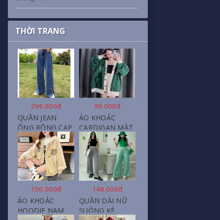
THỜI TRANG
299.000đ
99.000đ
QUẦN JEAN
ÁO KHOÁC
ỐNG RỘNG CẠP
CARDIGAN MẶT
CAO, DÀI XẺ
CƯỜI NỮ CHẤT
GẤU PHONG
NỈ COTTON
CÁCH J6
150.000đ
148.000đ
ÁO KHOÁC
QUẦN DÀI NỮ
HOODIE NAM
SUÔNG KẺ