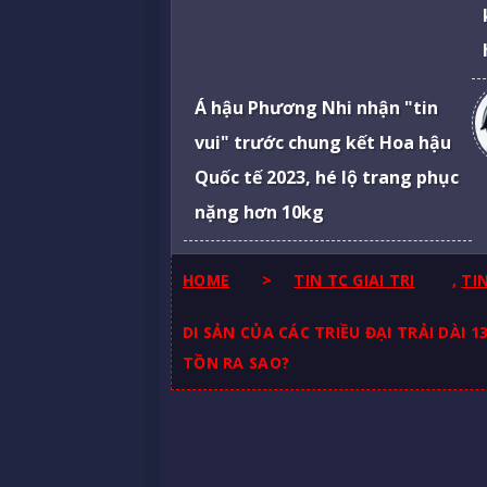
Á hậu Phương Nhi nhận "tin
vui" trước chung kết Hoa hậu
Quốc tế 2023, hé lộ trang phục
nặng hơn 10kg
HOME
>
TIN TC GIAI TRI
,
TI
DI SẢN CỦA CÁC TRIỀU ĐẠI TRẢI DÀI
TỒN RA SAO?