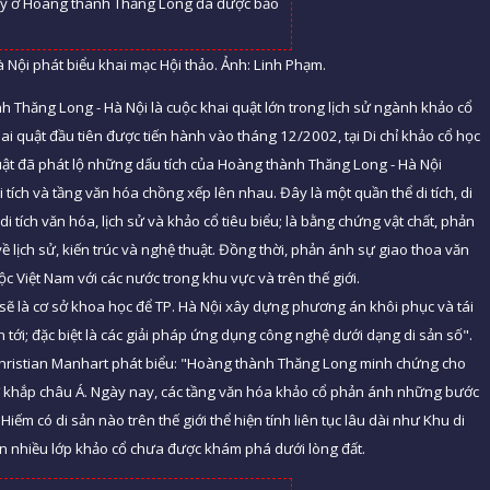
 Nội phát biểu khai mạc Hội thảo. Ảnh: Linh Phạm.
nh Thăng Long - Hà Nội là cuộc khai quật lớn trong lịch sử ngành khảo cổ
 quật đầu tiên được tiến hành vào tháng 12/2002, tại Di chỉ khảo cổ học
quật đã phát lộ những dấu tích của Hoàng thành Thăng Long - Hà Nội
c di tích và tầng văn hóa chồng xếp lên nhau. Đây là một quần thể di tích, di
di tích văn hóa, lịch sử và khảo cổ tiêu biểu; là bằng chứng vật chất, phản
về lịch sử, kiến trúc và nghệ thuật. Đồng thời, phản ánh sự giao thoa văn
ộc Việt Nam với các nước trong khu vực và trên thế giới.
sẽ là cơ sở khoa học để TP. Hà Nội xây dựng phương án khôi phục và tái
an tới; đặc biệt là các giải pháp ứng dụng công nghệ dưới dạng di sản số".
hristian Manhart phát biểu: "Hoàng thành Thăng Long minh chứng cho
ừ khắp châu Á. Ngày nay, các tầng văn hóa khảo cổ phản ánh những bước
. Hiếm có di sản nào trên thế giới thể hiện tính liên tục lâu dài như Khu di
n nhiều lớp khảo cổ chưa được khám phá dưới lòng đất.