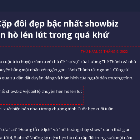
Cặp đôi đẹp bậc nhất showbiz
ẹn hò lén lút trong quá khứ
THỨ NĂM, 29 THÁNG 9, 2022
a cuộc trò chuyện rôm rả về chủ đề "sợ vợ" của Lương Thế Thành và nhà
huyện bằng một nhận xét ngắn gọn: "Anh Thành rất ngoan". Cũng từ
ra qua sự dẫn dắt duyên dáng và hóm hỉnh của người dẫn chương trình.
i xuất hiện bên nhau trong chương trình Cuộc hẹn cuối tuần.
i "cưa" ai? "Hoàng tử né lịch" và "nữ hoàng chạy show" dành thời gian
úc tới 4, 5 phim? Những kỷ niệm hẹn hò của cặp đôi trong suốt một năm