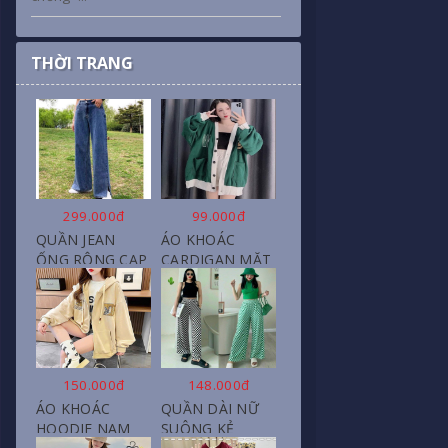
THỜI TRANG
299.000đ
99.000đ
QUẦN JEAN
ÁO KHOÁC
ỐNG RỘNG CẠP
CARDIGAN MẶT
CAO, DÀI XẺ
CƯỜI NỮ CHẤT
GẤU PHONG
NỈ COTTON
CÁCH J6
150.000đ
148.000đ
ÁO KHOÁC
QUẦN DÀI NỮ
HOODIE NAM
SUÔNG KẺ