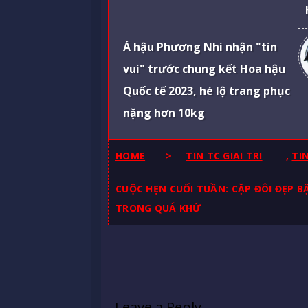
Á hậu Phương Nhi nhận "tin
vui" trước chung kết Hoa hậu
Quốc tế 2023, hé lộ trang phục
nặng hơn 10kg
HOME
>
TIN TC GIAI TRI
,
TI
CUỘC HẸN CUỐI TUẦN: CẶP ĐÔI ĐẸP B
TRONG QUÁ KHỨ
Leave a Reply