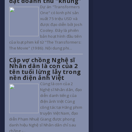
đạt doanh thu “khủng”
Dự án "Transformers
One" có kinh phí sản
xuất 75 triệu USD và
được đạo diễn bởi Josh
Cooley. Đây là phiên
bản hoạt hình đầu tiên
của loạt phim kể từ "The Transformers:
The Movie" (1986). Nội dung phi...
Cặp vợ chồng Nghệ sĩ
Nhân dân là con của 2
tên tuổi lừng lẫy trong
nền điện ảnh Việt
Cùng là con của 2
Nghệ sĩ Nhân dân, đạo
diễn danh tiếng của
điện ảnh Việt Cùng
công tác tại Hãng phim
truyện Việt Nam, đạo
diễn Phạm Nhuệ Giang được phong
danh hiệu Nghệ sĩ Nhân dân chỉ sau
chồng -...