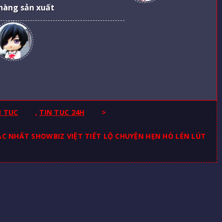
hàng sản xuất
N TUC
,
TIN TUC 24H
>
ẬC NHẤT SHOWBIZ VIỆT TIẾT LỘ CHUYỆN HẸN HÒ LÉN LÚT