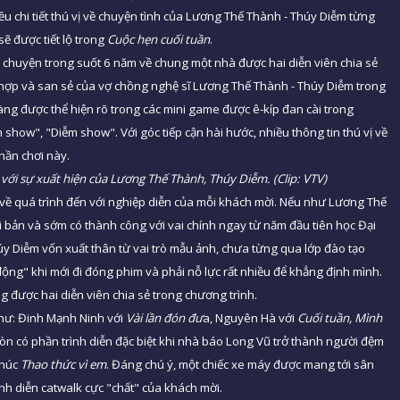
iều chi tiết thú vị về chuyện tình của Lương Thế Thành - Thúy Diễm từng
ẽ được tiết lộ trong
Cuộc hẹn cuối tuần
.
u chuyện trong suốt 6 năm về chung một nhà được hai diễn viên chia sẻ
 hợp và san sẻ của vợ chồng nghệ sĩ Lương Thế Thành - Thúy Diễm trong
càng được thể hiện rõ trong các mini game được ê-kíp đan cài trong
 show", "Diễm show". Với góc tiếp cận hài hước, nhiều thông tin thú vị về
phần chơi này.
" với sự xuất hiện của Lương Thế Thành, Thúy Diễm. (Clip: VTV)
ng về quá trình đến với nghiệp diễn của mỗi khách mời. Nếu như Lương Thế
i bản và sớm có thành công với vai chính ngay từ năm đầu tiên học Đại
úy Diễm vốn xuất thân từ vai trò mẫu ảnh, chưa từng qua lớp đào tạo
động" khi mới đi đóng phim và phải nỗ lực rất nhiều để khẳng định mình.
g được hai diễn viên chia sẻ trong chương trình.
như: Đinh Mạnh Ninh với
Vài lần đón đư
a, Nguyên Hà với
Cuối tuần, Mình
còn có phần trình diễn đặc biệt khi nhà báo Long Vũ trở thành người đệm
khúc
Thao thức vì em
. Đáng chú ý, một chiếc xe máy được mang tới sân
nh diễn catwalk cực "chất" của khách mời.