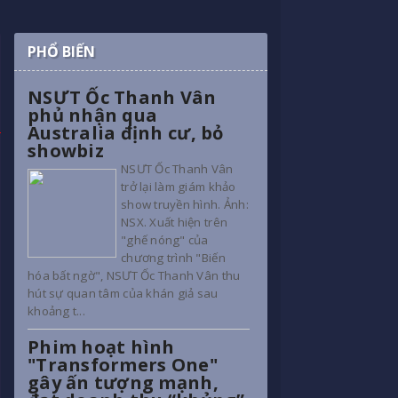
PHỔ BIẾN
NSƯT Ốc Thanh Vân
phủ nhận qua
Australia định cư, bỏ
showbiz
NSƯT Ốc Thanh Vân
trở lại làm giám khảo
show truyền hình. Ảnh:
NSX. Xuất hiện trên
"ghế nóng" của
chương trình "Biến
hóa bất ngờ", NSƯT Ốc Thanh Vân thu
hút sự quan tâm của khán giả sau
khoảng t...
Phim hoạt hình
"Transformers One"
gây ấn tượng mạnh,