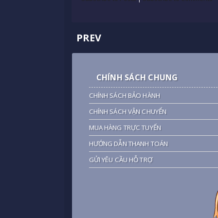
PREV
CHÍNH SÁCH CHUNG
CHÍNH SÁCH BẢO HÀNH
CHÍNH SÁCH VẬN CHUYỂN
MUA HÀNG TRỰC TUYẾN
HƯỚNG DẪN THANH TOÁN
GỬI YÊU CẦU HỖ TRỢ