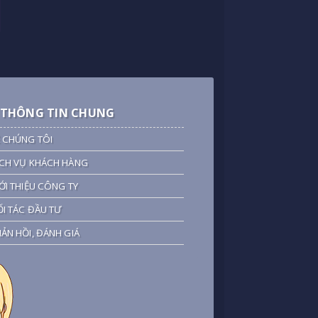
THÔNG TIN CHUNG
 CHÚNG TÔI
CH VỤ KHÁCH HÀNG
ỚI THIỆU CÔNG TY
I TÁC ĐẦU TƯ
ẢN HỒI, ĐÁNH GIÁ