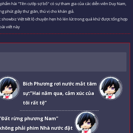
iểu phẩm hài "Tên cướp sợ bố" có sự tham gia của các diễn viên Duy Nam,
phút giây thư giãn, thú vị cho khán giả.
t showbiz Việt tiết lộ chuyện hẹn hò lén lút trong quá khứ được tổng hợp
bài viết này
Bích Phương rơi nước mắt tâm
sự:"Hai năm qua, cảm xúc của
tôi rất tệ"
"Đất rừng phương Nam"
không phải phim Nhà nước đặt