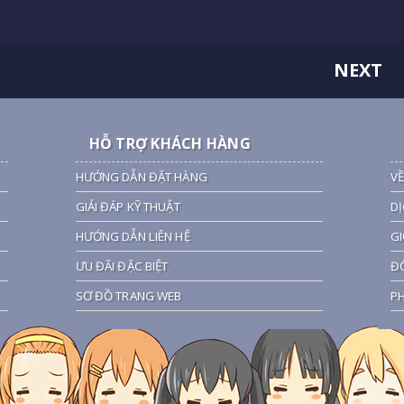
NEXT
HỖ TRỢ KHÁCH HÀNG
HƯỚNG DẪN ĐẶT HÀNG
VỀ
GIẢI ĐÁP KỸ THUẬT
DỊ
HƯỚNG DẪN LIÊN HỆ
GI
ƯU ĐÃI ĐẶC BIỆT
ĐỐ
SƠ ĐỒ TRANG WEB
PH