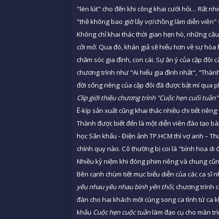
"lén lút" cho đến khi công khai cưới hỏi… Rất nh
"thề không bao giờ lấy vợ/chồng làm diễn viên" s
Không chỉ khai thác thời gian hẹn hò, những câ
cởi mở. Qua đó, khán giả sẽ hiểu hơn về sự hòa
chăm sóc gia đình, con cái. Sự ăn ý của cặp đôi 
chương trình như "Ai hiểu gia đình nhất", "Thành
đời sống riêng của cặp đôi đã được bật mí qua 
Clip giới thiệu chương trình "Cuộc hẹn cuối tuần
Ê-kíp sản xuất cũng khai thác nhiều chi tiết riê
Thành được biết đến là một diễn viên đào tạo bà
học Sân khấu - Điện ảnh TP.HCM thì vợ anh – Th
chính quy nào. Cô thường bị coi là "bình hoa di 
Nhiều kỷ niệm khi đóng phim riêng và chung cũn
Bên cạnh chùm tiết mục biểu diễn của các ca sĩ 
yêu nhau yêu nhau bình yên thôi
, chương trình 
đàn cho hai khách mời cùng song ca tình tứ ca 
khấu
Cuộc hẹn cuộc tuần
làm đạo cụ cho màn trì