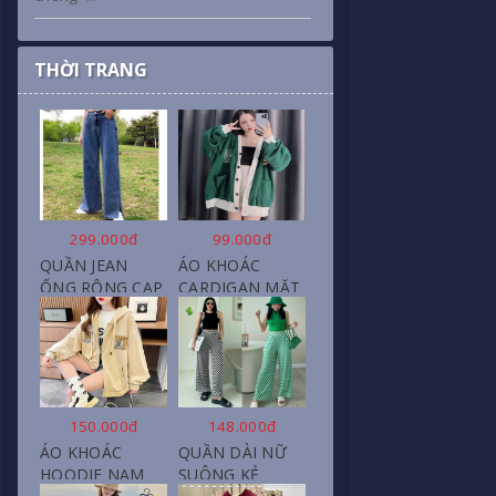
THỜI TRANG
299.000đ
99.000đ
QUẦN JEAN
ÁO KHOÁC
ỐNG RỘNG CẠP
CARDIGAN MẶT
CAO, DÀI XẺ
CƯỜI NỮ CHẤT
GẤU PHONG
NỈ COTTON
CÁCH J6
150.000đ
148.000đ
ÁO KHOÁC
QUẦN DÀI NỮ
HOODIE NAM
SUÔNG KẺ