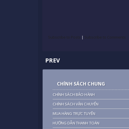
Subscribe to Posts
|
Subscribe to Comments
PREV
CHÍNH SÁCH CHUNG
CHÍNH SÁCH BẢO HÀNH
CHÍNH SÁCH VẬN CHUYỂN
MUA HÀNG TRỰC TUYẾN
HƯỚNG DẪN THANH TOÁN