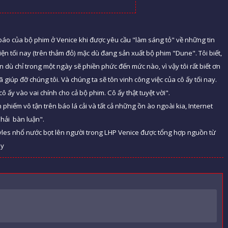
p báo của bộ phim ở Venice khi được yêu cầu "làm sáng tỏ" về những tin
hiện tối nay (trên thảm đỏ) mặc dù đang sản xuất bộ phim "Dune". Tôi biết,
ên dù chỉ trong một ngày sẽ phiền phức đến mức nào, vì vậy tôi rất biết ơn
 giúp đỡ chúng tôi. Và chúng ta sẽ tôn vinh công việc của cô ấy tối nay.
cô ấy vào vai chính cho cả bộ phim. Cô ấy thật tuyệt vời".
 phiếm vô tận trên báo lá cải và tất cả những ồn ào ngoài kia, Internet
phải bàn luận".
 Styles nhổ nước bọt lên người trong LHP Venice được tổng hợp nguồn từ
ày