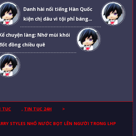
Danh hài nổi tiếng Hàn Quốc
kiện chị dâu vì tội phỉ báng...
Kể chuyện làng: Nhớ mùi khói
đốt đồng chiều quê
N TUC
,
TIN TUC 24H
>
 HARRY STYLES NHỔ NƯỚC BỌT LÊN NGƯỜI TRONG LHP