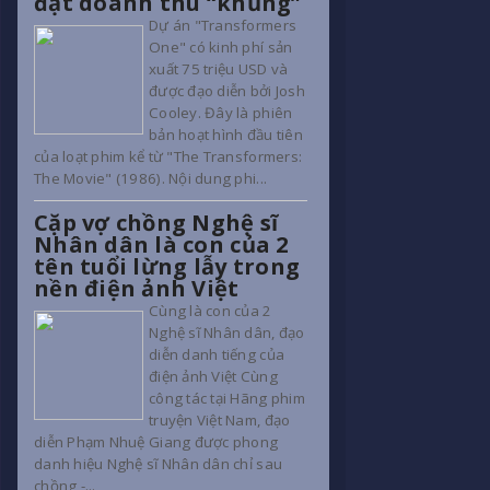
đạt doanh thu “khủng”
Dự án "Transformers
One" có kinh phí sản
xuất 75 triệu USD và
được đạo diễn bởi Josh
Cooley. Đây là phiên
bản hoạt hình đầu tiên
của loạt phim kể từ "The Transformers:
The Movie" (1986). Nội dung phi...
Cặp vợ chồng Nghệ sĩ
Nhân dân là con của 2
tên tuổi lừng lẫy trong
nền điện ảnh Việt
Cùng là con của 2
Nghệ sĩ Nhân dân, đạo
diễn danh tiếng của
điện ảnh Việt Cùng
công tác tại Hãng phim
truyện Việt Nam, đạo
diễn Phạm Nhuệ Giang được phong
danh hiệu Nghệ sĩ Nhân dân chỉ sau
chồng -...