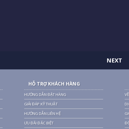
NEXT
HỖ TRỢ KHÁCH HÀNG
HƯỚNG DẪN ĐẶT HÀNG
VỀ
GIẢI ĐÁP KỸ THUẬT
DỊ
HƯỚNG DẪN LIÊN HỆ
GI
ƯU ĐÃI ĐẶC BIỆT
ĐỐ