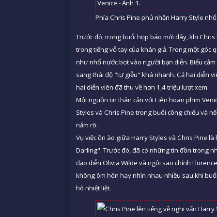
Phía Chris Pine phủ nhận Harry Style nhổ 
Trước đó, trong buổi họp báo mới đây, khi Chris 
trong tiếng vỗ tay của khán giả. Trong một góc 
như nhổ nước bọt vào người bạn diễn. Biểu cảm 
sang thái độ "tự giễu" khá nhanh. Cả hai diễn vi
hai diễn viên đã thu về hơn 1,4 triệu lượt xem.
Một nguồn tin thân cận với Liên hoan phim Veni
Styles và Chris Pine trong buổi công chiếu và 
nắm rõ.
Vụ việc ồn ào giữa Harry Styles và Chris Pine 
Darling". Trước đó, đã có những tin đồn trong 
đạo diễn Olivia Wilde và ngôi sao chính Floren
không ôm hôn hay nhìn nhau nhiều sau khi buổi
hô nhiệt liệt.