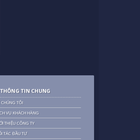
THÔNG TIN CHUNG
 CHÚNG TÔI
CH VỤ KHÁCH HÀNG
ỚI THIỆU CÔNG TY
I TÁC ĐẦU TƯ