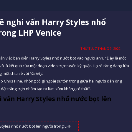
về nghi vấn Harry Styles nhổ
rong LHP Venice
THỨ TƯ, 7 THÁNG 9, 2022
ận việc bạn diễn Harry Styles nhổ nước bọt vào người anh. "Đây là một
và là kết quả của một đoạn video trực tuyến kỳ quặc. Họ rõ ràng đang lừa
ng một chia sẻ với
Variety.
o Chris Pine. Không có gì ngoài sự tôn trọng giữa hai người đàn ông
 đặt trắng trợn nhằm tạo ra lùm xùm không có thật".
hi vấn Harry Styles nhổ nước bọt lên