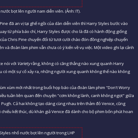
nước bọt lên người nam diễn viên. (Ảnh: IT).
Pine đã an vị tại ghế ngồi của dàn diễn viên thì Harry Styles bước vào
quay từ phía báo chí, Harry Styles được cho là đã có hành động giống
của Chris Pine chuyển đổi từ tươi cười chào đón đồng nghiệp chuyển
ên và đoàn làm phim vẫn chưa có ý kiến về vụ việc. Một video ghi lại cảnh
ce nói với
Variety
rằng, không có căng thẳng nào xung quanh Harry
nếu có một sự cố xảy ra, những người xung quanh không thể nào không
là lùm xùm mới nhất trong buổi họp báo của đoàn làm phim "Don't Worry
nhiều tuần liên quan đến chuyện "cơm không lành, canh không ngọt" giữa
ce Pugh. Cả hai không tạo dáng cùng nhau trên thảm đỏ Venice, cũng
 chiếu kết thúc, dù khán giả Venice đã dành cho bộ phim bốn phút hoan