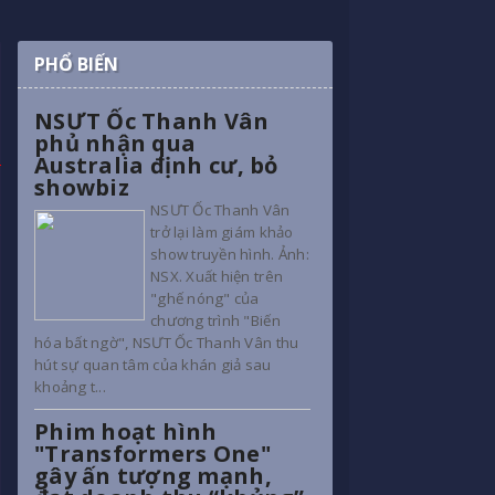
PHỔ BIẾN
NSƯT Ốc Thanh Vân
phủ nhận qua
Australia định cư, bỏ
showbiz
NSƯT Ốc Thanh Vân
trở lại làm giám khảo
show truyền hình. Ảnh:
NSX. Xuất hiện trên
"ghế nóng" của
chương trình "Biến
hóa bất ngờ", NSƯT Ốc Thanh Vân thu
hút sự quan tâm của khán giả sau
khoảng t...
Phim hoạt hình
"Transformers One"
gây ấn tượng mạnh,