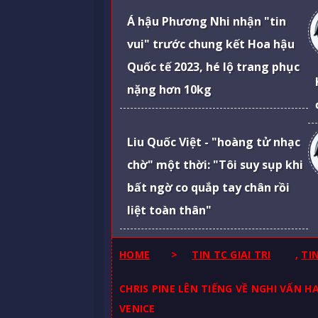
Á hậu Phương Nhi nhận "tin
vui" trước chung kết Hoa hậu
Quốc tế 2023, hé lộ trang phục
nặng hơn 10kg
Liu Quốc Việt - "hoàng tử nhạc
chờ" một thời: "Tôi suy sụp khi
bất ngờ co quắp tay chân rồi
liệt toàn thân"
HOME
>
TIN TC GIAI TRI
,
TI
CHRIS PINE LÊN TIẾNG VỀ NGHI VẤN
VENICE