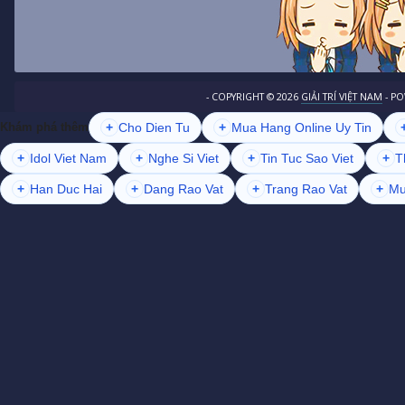
- COPYRIGHT ©
2026
GIẢI TRÍ VIỆT NAM
- P
+
Cho Dien Tu
+
Mua Hang Online Uy Tin
Khám phá thêm
+
Idol Viet Nam
+
Nghe Si Viet
+
Tin Tuc Sao Viet
+
T
+
Han Duc Hai
+
Dang Rao Vat
+
Trang Rao Vat
+
Mu