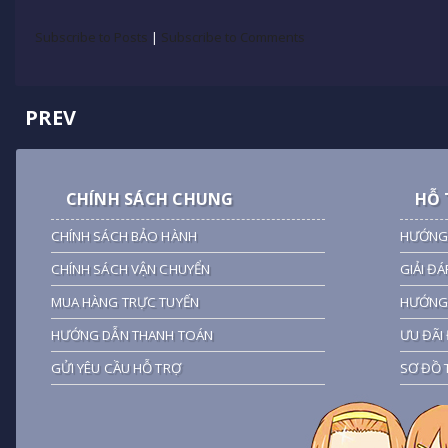
Subscribe to Posts
|
Subscribe to Comments
PREV
CHÍNH SÁCH CHUNG
HỖ 
CHÍNH SÁCH BẢO HÀNH
HƯỚNG
CHÍNH SÁCH VẬN CHUYỂN
GIẢI ĐÁ
MUA HÀNG TRỰC TUYẾN
HƯỚNG 
HƯỚNG DẪN THANH TOÁN
ƯU ĐÃI 
GỬI YÊU CẦU HỖ TRỢ
SƠ ĐỒ 