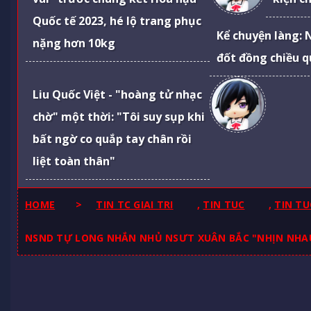
Quốc tế 2023, hé lộ trang phục
Kể chuyện làng: 
nặng hơn 10kg
đốt đồng chiều q
Liu Quốc Việt - "hoàng tử nhạc
chờ" một thời: "Tôi suy sụp khi
bất ngờ co quắp tay chân rồi
liệt toàn thân"
HOME
>
TIN TC GIAI TRI
,
TIN TUC
,
TIN TU
NSND TỰ LONG NHẮN NHỦ NSƯT XUÂN BẮC "NHỊN NHA