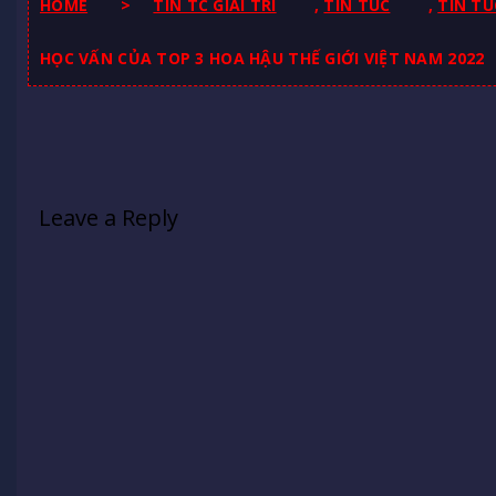
HOME
>
TIN TC GIAI TRI
,
TIN TUC
,
TIN TU
HỌC VẤN CỦA TOP 3 HOA HẬU THẾ GIỚI VIỆT NAM 2022
Leave a Reply