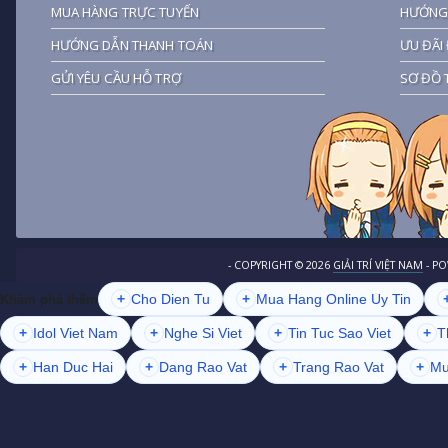
MUA HÀNG TRỰC TUYẾN
HƯỚNG 
HƯỚNG DẪN THANH TOÁN
ƯU ĐÃI 
GỬI YÊU CẦU HỖ TRỢ
SƠ ĐỒ 
- COPYRIGHT ©
2026
GIẢI TRÍ VIỆT NAM
- P
+
Cho Dien Tu
+
Mua Hang Online Uy Tin
Khám phá thêm
+
Idol Viet Nam
+
Nghe Si Viet
+
Tin Tuc Sao Viet
+
T
+
Han Duc Hai
+
Dang Rao Vat
+
Trang Rao Vat
+
Mu