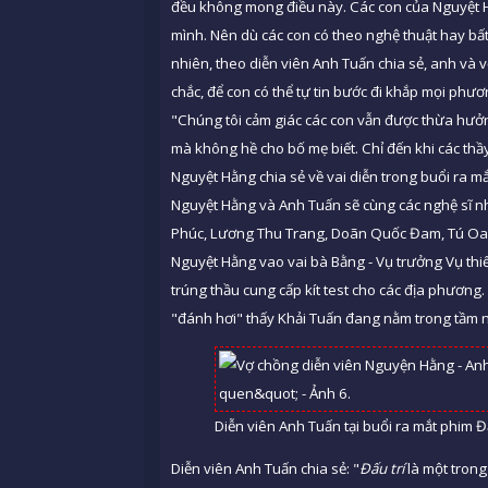
đều không mong điều này. Các con của Nguyệt 
mình. Nên dù các con có theo nghệ thuật hay b
nhiên, theo diễn viên Anh Tuấn chia sẻ, anh và v
chắc, để con có thể tự tin bước đi khắp mọi phươn
"Chúng tôi cảm giác các con vẫn được thừa hưởn
mà không hề cho bố mẹ biết. Chỉ đến khi các thầy g
Nguyệt Hằng chia sẻ về vai diễn trong buổi ra m
Nguyệt Hằng và Anh Tuấn sẽ cùng các nghệ sĩ 
Phúc, Lương Thu Trang, Doãn Quốc Đam, Tú Oa
Nguyệt Hằng vao vai bà Bằng - Vụ trưởng Vụ thiết 
trúng thầu cung cấp kít test cho các địa phương.
"đánh hơi" thấy Khải Tuấn đang nằm trong tầm ng
Diễn viên Anh Tuấn tại buổi ra mắt phim Đ
Diễn viên Anh Tuấn chia sẻ: "
Đấu trí
là một trong