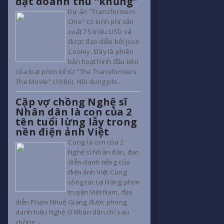
đạt doanh thu “khủng”
Dự án "Transformers
One" có kinh phí sản
xuất 75 triệu USD và
được đạo diễn bởi Josh
Cooley. Đây là phiên
bản hoạt hình đầu tiên
của loạt phim kể từ "The Transformers:
The Movie" (1986). Nội dung phi...
Cặp vợ chồng Nghệ sĩ
Nhân dân là con của 2
tên tuổi lừng lẫy trong
nền điện ảnh Việt
Cùng là con của 2
Nghệ sĩ Nhân dân, đạo
diễn danh tiếng của
điện ảnh Việt Cùng
công tác tại Hãng phim
truyện Việt Nam, đạo
diễn Phạm Nhuệ Giang được phong
danh hiệu Nghệ sĩ Nhân dân chỉ sau
chồng -...