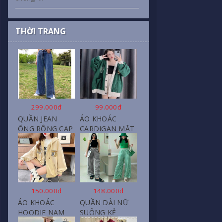
THỜI TRANG
299.000đ
99.000đ
QUẦN JEAN
ÁO KHOÁC
ỐNG RỘNG CẠP
CARDIGAN MẶT
CAO, DÀI XẺ
CƯỜI NỮ CHẤT
GẤU PHONG
NỈ COTTON
CÁCH J6
150.000đ
148.000đ
ÁO KHOÁC
QUẦN DÀI NỮ
HOODIE NAM
SUÔNG KẺ