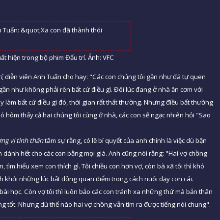
t hiện trong bộ phim Đấu trí. Ảnh: VFC
í
, diễn viên Anh Tuấn cho hay: "Các con chúng tôi gần như đã tự quen
 gần như không phải rèn bất cứ điều gì. Đôi lúc đang ở nhà ăn cơm với
hay làm bất cứ điều gì đó, thời gian rất thất thường. Nhưng điều bất thường
. Có hôm thấy cả hai chúng tôi cùng ở nhà, các con sẽ ngạc nhiên hỏi "Sao
ng vị tình thân
tâm sự rằng, có lẽ bí quyết của anh chính là việc dù bận
ôn dành hết cho các con bằng mọi giá. Anh cũng nói rằng: "Hai vợ chồng
tìm hiểu xem con thích gì. Tôi chiều con hơn vợ, còn bà xã tôi thì khó
nh khỏi những lúc bất đồng quan điểm trong cách nuôi dạy con cái.
ài học. Còn vợ tôi thì luôn bảo các con tránh xa những thứ mà bản thân
g tốt. Nhưng dù thế nào hai vợ chồng vẫn tìm ra được tiếng nói chung".