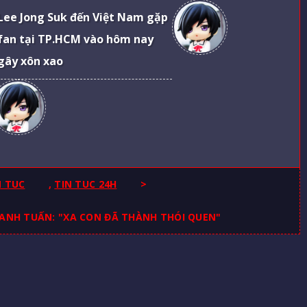
Lee Jong Suk đến Việt Nam gặp
fan tại TP.HCM vào hôm nay
gây xôn xao
N TUC
,
TIN TUC 24H
>
 ANH TUẤN: "XA CON ĐÃ THÀNH THÓI QUEN"