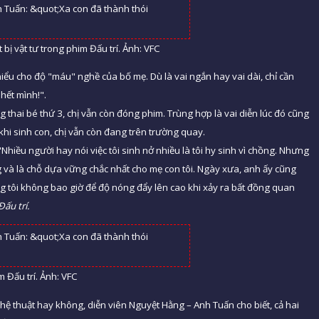
bị vật tư trong phim Đấu trí. Ảnh: VFC
iểu cho độ "máu" nghề của bố mẹ. Dù là vai ngắn hay vai dài, chỉ cần
hết mình!".
g thai bé thứ 3, chị vẫn còn đóng phim. Trùng hợp là vai diễn lúc đó cũng
hi sinh con, chị vẫn còn đang trên trường quay.
"Nhiều người hay nói việc tôi sinh nở nhiều là tôi hy sinh vì chồng. Nhưng
ng và là chỗ dựa vững chắc nhất cho mẹ con tôi. Ngày xưa, anh ấy cũng
g tôi không bao giờ để độ nóng đẩy lên cao khi xảy ra bất đồng quan
Đấu trí.
m Đấu trí. Ảnh: VFC
ghệ thuật hay không, diễn viên Nguyệt Hằng – Anh Tuấn cho biết, cả hai