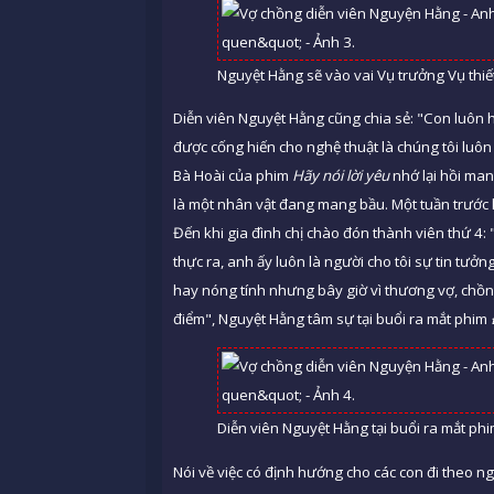
Nguyệt Hằng sẽ vào vai Vụ trưởng Vụ thiết 
Diễn viên Nguyệt Hằng cũng chia sẻ: "Con luôn h
được cống hiến cho nghệ thuật là chúng tôi luôn 
Bà Hoài của phim
Hãy nói lời yêu
nhớ lại hồi man
là một nhân vật đang mang bầu. Một tuần trước k
Đến khi gia đình chị chào đón thành viên thứ 4: 
thực ra, anh ấy luôn là người cho tôi sự tin tưở
hay nóng tính nhưng bây giờ vì thương vợ, chồn
điểm", Nguyệt Hằng tâm sự tại buổi ra mắt phim
Diễn viên Nguyệt Hằng tại buổi ra mắt phi
Nói về việc có định hướng cho các con đi theo n