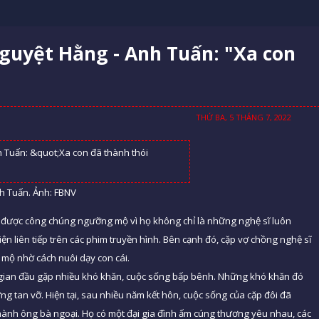
guyệt Hằng - Anh Tuấn: "Xa con
THỨ BA, 5 THÁNG 7, 2022
h Tuấn. Ảnh: FBNV
n được công chúng ngưỡng mộ vì họ không chỉ là những nghệ sĩ luôn
iện liên tiếp trên các phim truyền hình. Bên cạnh đó, cặp vợ chồng nghệ sĩ
mộ nhờ cách nuôi dạy con cái.
 gian đầu gặp nhiều khó khăn, cuộc sống bấp bênh. Những khó khăn đó
g tan vỡ. Hiện tại, sau nhiều năm kết hôn, cuộc sống của cặp đôi đã
hành ông bà ngoại. Họ có một đại gia đình ấm cúng thương yêu nhau, các