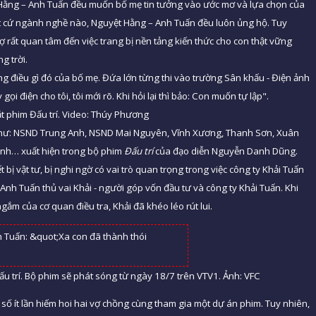
Hằng – Anh Tuấn đều muốn bố mẹ tin tưởng vào ước mơ và lựa chọn của
ất cứ ngành nghề nào, Nguyệt Hằng – Anh Tuấn đều luôn ủng hộ. Tuy
ợ rất quan tâm đến việc trang bị nền tảng kiến thức cho con thật vững
g trời.
g điều gì đó của bố mẹ. Đứa lớn từng thi vào trường Sân khấu - Điện ảnh
ọi điện cho tôi, tôi mới rõ. Khi hỏi lại thì bảo: Con muốn tự lập".
ắt phim Đấu trí. Video: Thúy Phương
như: NSND Trung Anh, NSND Mai Nguyên, Vĩnh Xương, Thanh Sơn, Xuân
nh… xuất hiện trong bộ phim
Đấu trí
của đạo diễn Nguyễn Danh Dũng.
bị vật tư, bị nghi ngờ có vai trò quan trọng trong việc công ty Khải Tuấn
 Anh Tuấn thủ vai Khải - người góp vốn đầu tư và công ty Khải Tuấn. Khi
ắm của cơ quan điều tra, Khải đã khéo léo rút lui.
ấu trí. Bộ phim sẽ phát sóng từ ngày 18/7 trên VTV1. Ảnh: VFC
 số ít lần hiếm hoi hai vợ chồng cùng tham gia một dự án phim. Tuy nhiên,