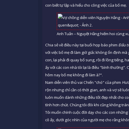
con biết tự lập và hiểu cho công việc của bố mẹ.
Anh Tuấn – Nguyệt Hằng hiếm hoi cùng xuấ
Chia sẻ về điều này tại buổi họp báo phim
Đấu tr
với việc bố mẹ đi làm giờ giấc không ổn định mà
con, lại phải đi quay bổ sung, rồi đi lồng tiếng, 
ấy với các con nhà tôi lại là điều "bình thường"
hôm nay bố mẹ không đi làm à?".
Nam diễn viên thủ vai Chiến "chó" của phim
Hươ
rộn nhưng chỉ cần có thời gian, anh và vợ sẽ lu
luôn muốn dành những điều tốt đẹp nhất cho con, 
tính hơn chút. Chúng tôi đôi khi cũng không trá
Tôi muốn chính cuộc đời dạy cho các con những b
cô ấy, dưới góc nhìn của người mẹ cho rằng khôn