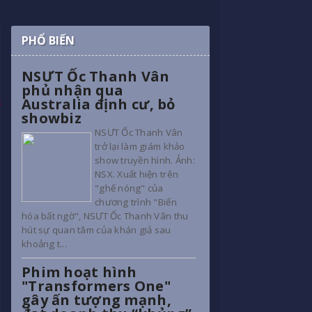
PHỔ BIẾN
NSƯT Ốc Thanh Vân
phủ nhận qua
Australia định cư, bỏ
showbiz
NSƯT Ốc Thanh Vân
trở lại làm giám khảo
show truyền hình. Ảnh:
NSX. Xuất hiện trên
"ghế nóng" của
chương trình "Biến
hóa bất ngờ", NSƯT Ốc Thanh Vân thu
hút sự quan tâm của khán giả sau
khoảng t...
Phim hoạt hình
"Transformers One"
gây ấn tượng mạnh,