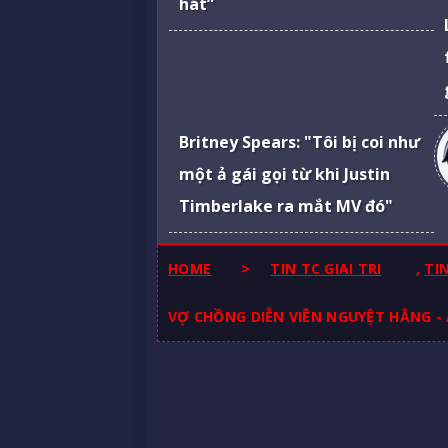
hát”
Britney Spears: "Tôi bị coi như
một ả gái gọi từ khi Justin
Timberlake ra mắt MV đó"
HOME
>
TIN TC GIAI TRI
,
TI
VỢ CHỒNG DIỄN VIÊN NGUYỆT HẰNG -