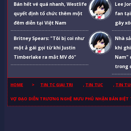
Bán hết vé quá nhanh, Westlife
Lee Jo
quyết định tổ chức thêm một
fan tạ
đêm diễn tại Việt Nam
gây xô
Britney Spears: "Tôi bị coi như
Nhà sả
một ả gái gọi từ khi Justin
khi gh
Timberlake ra mắt MV đó"
Nam" 
trong 
HOME
>
TIN TC GIAI TRI
,
TIN TUC
,
TIN TU
VỢ ĐẠO DIỄN TRƯƠNG NGHỆ MƯU PHỦ NHẬN BÁN BIỆT T