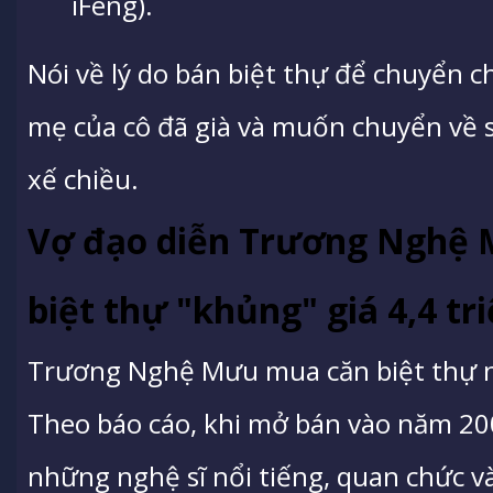
iFeng).
Nói về lý do bán biệt thự để chuyển c
mẹ của cô đã già và muốn chuyển về 
xế chiều.
Vợ đạo diễn Trương Nghệ 
biệt thự "khủng" giá 4,4 tr
Trương Nghệ Mưu mua căn biệt thự này
Theo báo cáo, khi mở bán vào năm 20
những nghệ sĩ nổi tiếng, quan chức v