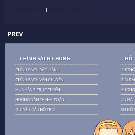
Subscribe to Posts
|
Subscribe to Comments
PREV
CHÍNH SÁCH CHUNG
HỖ 
CHÍNH SÁCH BẢO HÀNH
HƯỚNG
CHÍNH SÁCH VẬN CHUYỂN
GIẢI ĐÁ
MUA HÀNG TRỰC TUYẾN
HƯỚNG 
HƯỚNG DẪN THANH TOÁN
ƯU ĐÃI 
GỬI YÊU CẦU HỖ TRỢ
SƠ ĐỒ 