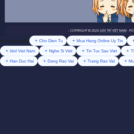
- COPYRIGHT ©
2026
GIẢI TRÍ VIỆT NAM
- P
+
Cho Dien Tu
+
Mua Hang Online Uy Tin
Khám phá thêm
+
Idol Viet Nam
+
Nghe Si Viet
+
Tin Tuc Sao Viet
+
T
+
Han Duc Hai
+
Dang Rao Vat
+
Trang Rao Vat
+
Mu