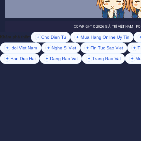
- COPYRIGHT ©
2026
GIẢI TRÍ VIỆT NAM
- P
+
Cho Dien Tu
+
Mua Hang Online Uy Tin
Khám phá thêm
+
Idol Viet Nam
+
Nghe Si Viet
+
Tin Tuc Sao Viet
+
T
+
Han Duc Hai
+
Dang Rao Vat
+
Trang Rao Vat
+
Mu