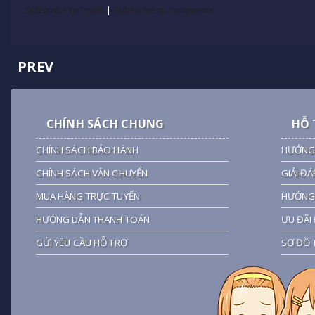
Subscribe to Posts
|
Subscribe to Comments
PREV
CHÍNH SÁCH CHUNG
HỖ 
CHÍNH SÁCH BẢO HÀNH
HƯỚNG
CHÍNH SÁCH VẬN CHUYỂN
GIẢI ĐÁ
MUA HÀNG TRỰC TUYẾN
HƯỚNG 
HƯỚNG DẪN THANH TOÁN
ƯU ĐÃI 
GỬI YÊU CẦU HỖ TRỢ
SƠ ĐỒ 