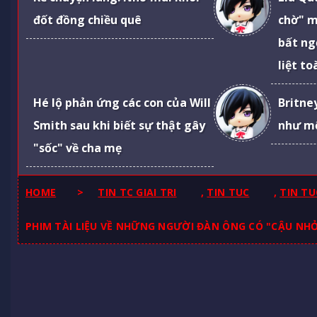
đốt đồng chiều quê
chờ" m
bất ng
liệt t
Hé lộ phản ứng các con của Will
Britne
Smith sau khi biết sự thật gây
như mộ
"sốc" về cha mẹ
HOME
>
TIN TC GIAI TRI
,
TIN TUC
,
TIN TU
PHIM TÀI LIỆU VỀ NHỮNG NGƯỜI ĐÀN ÔNG CÓ "CẬU NHỎ