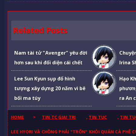
Related Posts
Nam tài tử "Avenger" yêu đời
Chuyện
hơn sau khi đối diện cái chết
Irina 
Lee Sun Kyun sụp đổ hình
Hạo Kh
tượng xây dựng 20 năm vì bê
phươn
bối ma túy
ra An 
HOME
>
TIN TC GIAI TRI
,
TIN TUC
,
TIN TU
LEE HYORI VÀ CHỒNG PHẢI "TRỐN" KHỎI QUÁN CÀ PHÊ 