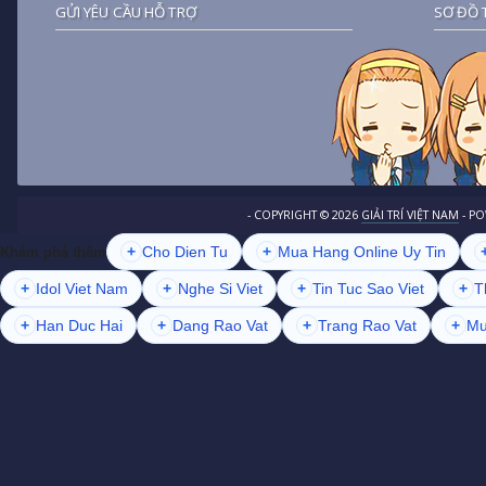
GỬI YÊU CẦU HỖ TRỢ
SƠ ĐỒ 
- COPYRIGHT ©
2026
GIẢI TRÍ VIỆT NAM
- P
+
Cho Dien Tu
+
Mua Hang Online Uy Tin
Khám phá thêm
+
Idol Viet Nam
+
Nghe Si Viet
+
Tin Tuc Sao Viet
+
T
+
Han Duc Hai
+
Dang Rao Vat
+
Trang Rao Vat
+
Mu