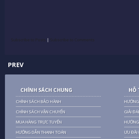
Subscribe to Posts
|
Subscribe to Comments
PREV
CHÍNH SÁCH CHUNG
HỖ 
CHÍNH SÁCH BẢO HÀNH
HƯỚNG
CHÍNH SÁCH VẬN CHUYỂN
GIẢI ĐÁ
MUA HÀNG TRỰC TUYẾN
HƯỚNG 
HƯỚNG DẪN THANH TOÁN
ƯU ĐÃI 