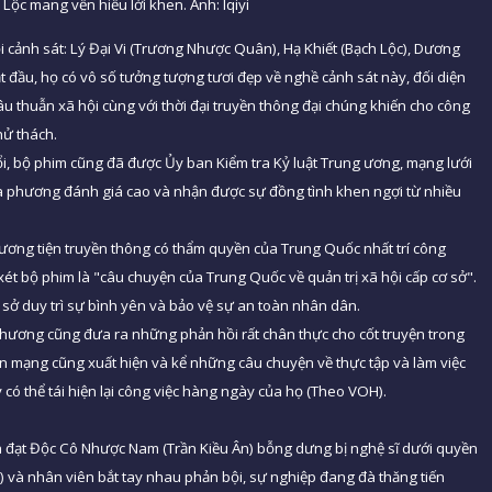
Lộc mang vền hiều lời khen. Ảnh: Iqiyi
i cảnh sát: Lý Đại Vi (Trương Nhược Quân), Hạ Khiết (Bạch Lộc), Dương
bắt đầu, họ có vô số tưởng tượng tươi đẹp về nghề cảnh sát này, đối diện
mâu thuẫn xã hội cùng với thời đại truyền thông đại chúng khiến cho công
hử thách.
i, bộ phim cũng đã được Ủy ban Kiểm tra Kỷ luật Trung ương, mạng lưới
ịa phương đánh giá cao và nhận được sự đồng tình khen ngợi từ nhiều
ương tiện truyền thông có thẩm quyền của Trung Quốc nhất trí công
ét bộ phim là "câu chuyện của Trung Quốc về quản trị xã hội cấp cơ sở".
sở duy trì sự bình yên và bảo vệ sự an toàn nhân dân.
phương cũng đưa ra những phản hồi rất chân thực cho cốt truyện trong
n mạng cũng xuất hiện và kể những câu chuyện về thực tập và làm việc
ày có thể tái hiện lại công việc hàng ngày của họ (Theo VOH).
h đạt Độc Cô Nhược Nam (Trần Kiều Ân) bỗng dưng bị nghệ sĩ dưới quyền
 và nhân viên bắt tay nhau phản bội, sự nghiệp đang đà thăng tiến