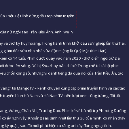
 của nữ ngôi sao Trần Kiều Ảnh. Ảnh: WeTV
 về thời kỳ huy hoàng. Trong hành trình khởi đầu sự nghiệp lần thứ hai,
ổng giám đốc vừa nho nhã vừa độc miệng là Quý Mặc (Kim Hạn).
 kém cô 14 tuổi. Phim được quay vào năm 2020 - thời điểm ngôi xứ Đài
ới được lên sóng. Dù bị
Sohu
hay báo chí xứ Trung chê tơi tả bộ phim
ình yêu chốn công sở, nhưng vì danh tiếng đã quá nổi của Trần Kiều Ân, tác
"vàng" tại MangoTV – kênh chuyên cung cấp phim truyền hình và các tác
h truyền hình Hồ Nam và Hồ Nam TV, nên lượt xem cũng tương đối tốt.
Khang, Vương Chân Nhi, Trương Dao. Phim kể về bà nội trợ Phương Đường
cô ấy nghĩ vậy. Khoảng sau sinh nhật lần thứ 30 của mình, cô nhận thấy
g kỳ quặc, sau đó mới phát hiện ra rằng anh ấy đang ngoại tình.