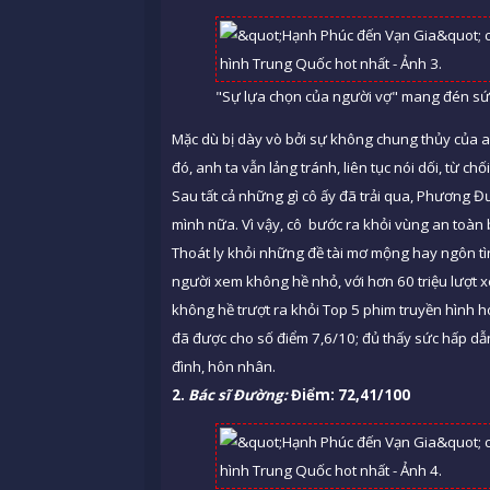
"Sự lựa chọn của người vợ" mang đén sức
Mặc dù bị dày vò bởi sự không chung thủy của an
đó, anh ta vẫn lảng tránh, liên tục nói dối, từ c
Sau tất cả những gì cô ấy đã trải qua, Phương
mình nữa. Vì vậy, cô bước ra khỏi vùng an toàn 
Thoát ly khỏi những đề tài mơ mộng hay ngôn t
người xem không hề nhỏ, với hơn 60 triệu lượt 
không hề trượt ra khỏi Top 5 phim truyền hình 
đã được cho số điểm 7,6/10; đủ thấy sức hấp dẫ
đình, hôn nhân.
2.
Bác sĩ Đường:
Điểm: 72,41/100