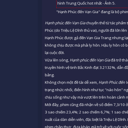
"Hạnh Phúc đến Vạn Gia" đang là bộ phim 
Hạnh phúc đến Vạn Gia
chuyển thể từ tác phẩm t
Phúc (do Triệu Lệ Dĩnh thủ vai), người đã lớn lê
Hạnh Phúc được gả đến Vạn Gia Trang nhưng lạ
không chịu được mà phải ly hôn. Hậu ly hôn cô b
lại cuộc đời.
Vừa lên sóng,
Hạnh phúc đến Vạn Gia
đã trở thà
truyền hình vệ tinh Bắc Kinh đạt 3.2132%, dẫn đ
bảng.
Không chọn một đề tài dễ xem,
Hạnh Phúc đến V
trạng nhức nhối, điển hình như tục "náo hôn" 
chịu sống như vậy mà vượt lên trên hoàn cảnh ng
Mới đây, phim cũng đã nhận về số điểm 7,3/10 
3 sao chiếm 23,4%; 2 sao chiếm 6,7%; 1 sao chi
xuất của dàn diễn viên, đặc biệt là Triệu Lệ Dĩnh
phim chân thực, đưa khán giả trở về với cuộc 