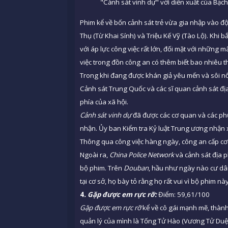
"Cảnh sát vinh dự" với diễn xuất của Bạch 
Phim kể về bốn cảnh sát trẻ vừa gia nhập vào độ
Thụ (Từ Khai Sính) và Triệu Kế Vỹ (Tào Lộ). Khi 
với áp lực công việc rất lớn, đối mặt với những 
việc trong đồn công an có thêm biết bao nhiêu t
Trong khi đang được khán giả yêu mến và sôi nổ
Cảnh sát Trung Quốc và các sĩ quan cảnh sát đ
phía của xã hội.
Cảnh sát vinh dự
đã được các cơ quan và các ph
nhận. Ủy ban Kiểm tra Kỷ luật Trung ương nhận x
Thông qua công việc hàng ngày, công an cấp cơ 
Ngoài ra,
China Police Network
và cảnh sát địa 
bộ phim. Trên
Douban
, hầu như ngày nào cư dâ
tại cơ sở, họ bày tỏ rằng họ rất vui vì bộ phim n
4
. Gặp được em rực rỡ:
Điểm: 59,61/100
Gặp được em rực rỡ
kể về cô gái mạnh mẽ, thàn
quản lý của mình là Tống Tử Hào (Vương Tử Duệ)