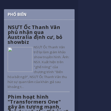
PHỔ BIẾN
NSƯT Ốc Thanh Vân
phủ nhận qua
Australia định cư, bỏ
showbiz
NSƯT Ốc Thanh Vân
trở lại làm giám khảo
show truyền hình. Ảnh:
NSX. Xuất hiện trên
"ghế nóng" của
chương trình "Biến
hóa bất ngờ", NSƯT Ốc Thanh Vân thu
hút sự quan tâm của khán giả sau
khoảng t...
Phim hoạt hình
"Transformers One"
gây ấn tượng mạnh,