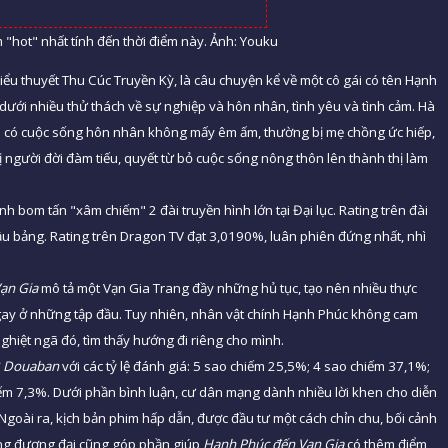
"hot" nhất tính đến thời điểm này. Ảnh: Youku
iểu thuyết Thu Cúc Truyền Kỳ, là câu chuyện kể về một cô gái có tên Hạnh
n dưới nhiều thử thách về sự nghiệp và hôn nhân, tình yêu và tình cảm. Hà
i có cuộc sống hôn nhân không mấy êm ấm, thường bị mẹ chồng ức hiếp,
ị người đời đàm tiếu, quyết từ bỏ cuộc sống nông thôn lên thành thị làm
nh bom tấn "xâm chiếm" 2 đài truyền hình lớn tại Đại lục. Rating trên đài
ầu bảng. Rating trên Dragon TV đạt 3,0190%, luân phiên đứng nhất, nhì
ạn Gia
mô tả một Vạn Gia Trang đầy những hủ tục, tạo nên nhiều thực
ngay ở những tập đầu. Tuy nhiên, nhân vật chính Hạnh Phúc không cam
hiệt ngã đó, tìm thấy hướng đi riêng cho mình.
ở
Douaban
với các tỷ lệ đánh giá: 5 sao chiếm 25,5%; 4 sao chiếm 37,1%;
ếm 7,3%. Dưới phần bình luận, cư dân mạng dành nhiều lời khen cho diễn
. Ngoài ra, kịch bản phim hấp dẫn, được đầu tư một cách chỉn chu, bối cảnh
sống đương đại cũng góp phần giúp
Hạnh Phúc đến Vạn Gia
có thêm điểm