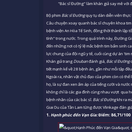
"Bác sĩ Đường" làm khán giả say mê với đ
Bộ phim
Bác sĩ Đường
quy tụ dàn diễn viên thực
Câu chuyện xoay quanh bác sĩ chuyên khoa tim 
bệnh viện An Hòa Tế Sinh, đồng thời thành lập t
tính" trong nước. Trong quá trình này, Đường Gi
đến những nơi có tỷ lệ mắc bệnh tim bẩm sinh ca
lực chung của đội ngũ y tế, cuối cùng dự án 'tim 
Khán giả trang
Douban
đánh giá,
Bác sĩ Đường
d
tiết mạnh kể về 28 bệnh án, gần như mỗi tập đều
Ngoài ra, nhân vật chủ đạo của phim còn có thể
họ, là sự đan xen ấm áp của tiếng cười và nước 
không chỉ là các gia đình cùng nhau vượt qua h
bệnh nhân của các bác sĩ.
Bác sĩ Đường
khi ra m
Giai Du của Tần Lam từng được Vlinkage đán giá 
1.
Hạnh phúc đến Vạn Gia:
Điểm: 86,71/100