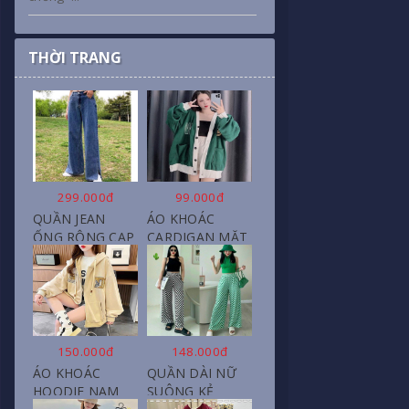
THỜI TRANG
299.000đ
99.000đ
QUẦN JEAN
ÁO KHOÁC
ỐNG RỘNG CẠP
CARDIGAN MẶT
CAO, DÀI XẺ
CƯỜI NỮ CHẤT
GẤU PHONG
NỈ COTTON
CÁCH J6
150.000đ
148.000đ
ÁO KHOÁC
QUẦN DÀI NỮ
HOODIE NAM
SUÔNG KẺ