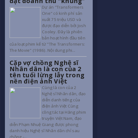
đạt doanh thu “khủng”
Dự án "Transformers
One" có kinh phí sản
xuất 75 triệu USD và
được đạo diễn bởi Josh
Cooley. Đây là phiên
bản hoạt hình đầu tiên
của loạt phim kể từ "The Transformers:
The Movie" (1986). Nội dung phi...
Cặp vợ chồng Nghệ sĩ
Nhân dân là con của 2
tên tuổi lừng lẫy trong
nền điện ảnh Việt
Cùng là con của 2
Nghệ sĩ Nhân dân, đạo
diễn danh tiếng của
điện ảnh Việt Cùng
công tác tại Hãng phim
truyện Việt Nam, đạo
diễn Phạm Nhuệ Giang được phong
danh hiệu Nghệ sĩ Nhân dân chỉ sau
chồng -...