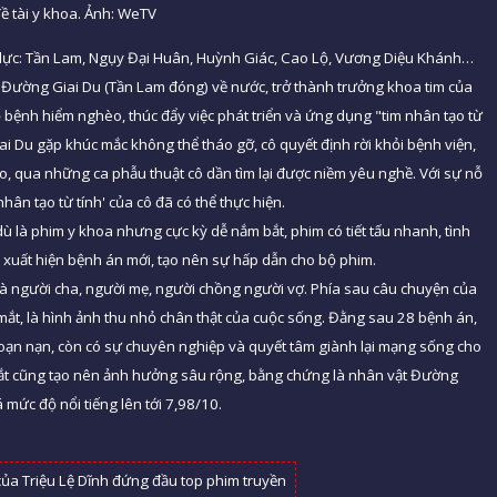
ề tài y khoa. Ảnh: WeTV
 lực: Tần Lam, Ngụy Đại Huân, Huỳnh Giác, Cao Lộ, Vương Diệu Khánh…
Đường Giai Du (Tần Lam đóng) về nước, trở thành trưởng khoa tim của
ổ bệnh hiểm nghèo, thúc đẩy việc phát triển và ứng dụng "tim nhân tạo từ
ai Du gặp khúc mắc không thể tháo gỡ, cô quyết định rời khỏi bệnh viện,
o, qua những ca phẫu thuật cô dần tìm lại được niềm yêu nghề. Với sự nỗ
nhân tạo từ tính' của cô đã có thể thực hiện.
ù là phim y khoa nhưng cực kỳ dễ nắm bắt, phim có tiết tấu nhanh, tình
 xuất hiện bệnh án mới, tạo nên sự hấp dẫn cho bộ phim.
 là người cha, người mẹ, người chồng người vợ. Phía sau câu chuyện của
mắt, là hình ảnh thu nhỏ chân thật của cuộc sống. Đằng sau 28 bệnh án,
oạn nạn, còn có sự chuyên nghiệp và quyết tâm giành lại mạng sống cho
ắt cũng tạo nên ảnh hưởng sâu rộng, bằng chứng là nhân vật Đường
mức độ nổi tiếng lên tới 7,98/10.