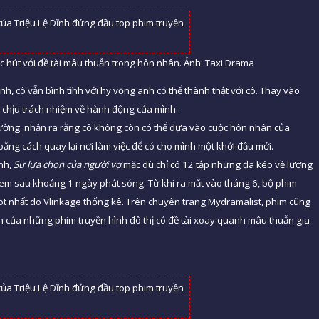
 hút với đề tài mâu thuẫn trong hôn nhân. Ảnh: Taxi Drama
h, cô vẫn bình tĩnh với hy vọng anh có thể thành thật với cô. Thay vào
hối chịu trách nhiệm về hành động của mình.
 Đường nhận ra rằng cô không còn có thể dựa vào cuộc hôn nhân của
bằng cách quay lại nơi làm việc để có cho mình một khởi đầu mới.
ình,
Sự lựa chọn của người vợ
mặc dù chỉ có 12 tập nhưng đã kéo về lượng
xem sau khoảng 1 ngày phát sóng. Từ khi ra mắt vào tháng 6, bộ phim
hot nhất do Vlinkage thống kê. Trên chuyên trang Mydramalist, phim cũng
n của những phim truyền hình đô thị có đề tài xoay quanh mâu thuẫn gia