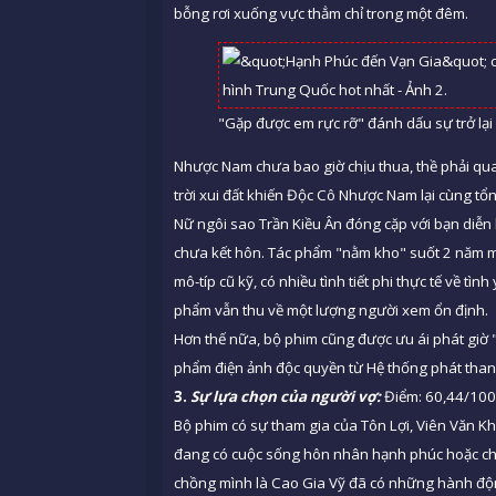
bỗng rơi xuống vực thẳm chỉ trong một đêm.
"Gặp được em rực rỡ" đánh dấu sự trở lại
Nhược Nam chưa bao giờ chịu thua, thề phải quay
trời xui đất khiến Độc Cô Nhược Nam lại cùng t
Nữ ngôi sao Trần Kiều Ân đóng cặp với bạn diễn
chưa kết hôn. Tác phẩm "nằm kho" suốt 2 năm m
mô-típ cũ kỹ, có nhiều tình tiết phi thực tế về t
phẩm vẫn thu về một lượng người xem ổn định.
Hơn thế nữa, bộ phim cũng được ưu ái phát giờ 
phẩm điện ảnh độc quyền từ Hệ thống phát than
3.
Sự lựa chọn của người vợ:
Điểm: 60,44/100
Bộ phim có sự tham gia của Tôn Lợi, Viên Văn 
đang có cuộc sống hôn nhân hạnh phúc hoặc chỉ 
chồng mình là Cao Gia Vỹ đã có những hành độn