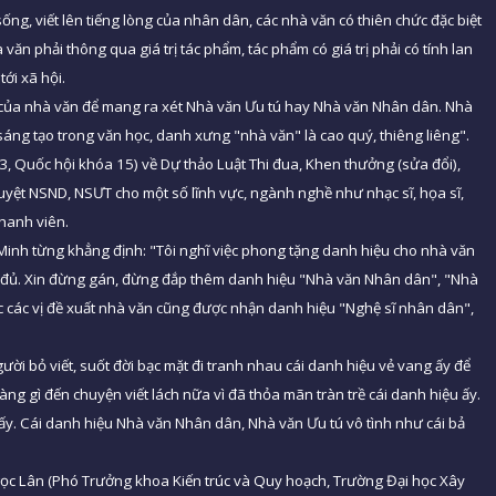
ng, viết lên tiếng lòng của nhân dân, các nhà văn có thiên chức đặc biệt
ăn phải thông qua giá trị tác phẩm, tác phẩm có giá trị phải có tính lan
ới xã hội.
 của nhà văn để mang ra xét Nhà văn Ưu tú hay Nhà văn Nhân dân. Nhà
sáng tạo trong văn học, danh xưng "nhà văn" là cao quý, thiêng liêng".
3, Quốc hội khóa 15) về Dự thảo Luật Thi đua, Khen thưởng (sửa đổi),
uyệt NSND, NSƯT cho một số lĩnh vực, ngành nghề như nhạc sĩ, họa sĩ,
thanh viên.
nh từng khẳng định: "Tôi nghĩ việc phong tặng danh hiệu cho nhà văn
là đủ. Xin đừng gán, đừng đắp thêm danh hiệu "Nhà văn Nhân dân", "Nhà
 các vị đề xuất nhà văn cũng được nhận danh hiệu "Nghệ sĩ nhân dân",
ười bỏ viết, suốt đời bạc mặt đi tranh nhau cái danh hiệu vẻ vang ấy để
g gì đến chuyện viết lách nữa vì đã thỏa mãn tràn trề cái danh hiệu ấy.
ấy. Cái danh hiệu Nhà văn Nhân dân, Nhà văn Ưu tú vô tình như cái bả
Ngọc Lân (Phó Trưởng khoa Kiến trúc và Quy hoạch, Trường Đại học Xây