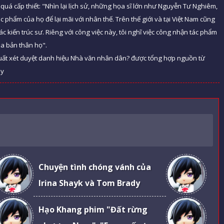
quá cấp thiết: "Nhìn lại lịch sử, những họa sĩ lớn như Nguyễn Tư Nghiêm,
phẩm của họ để lại mãi với nhân thế. Trên thế giới và tại Việt Nam cũng
ác kiến trúc sư. Riêng với công việc này, tôi nghĩ việc công nhận tác phẩm
ủa bản thân họ".
ề xuất xét duyệt danh hiệu Nhà văn nhân dân? được tổng hợp nguồn từ
ày
Chuyện tình chóng vánh của
Irina Shayk và Tom Brady
Hạo Khang phim "Đất rừng