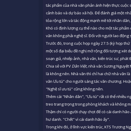
tác phẩm của nhà văn phản ánh hiện thực cuộc số
cảnh báo và dự báo xã hội. Để đánh giá một nhà v
tỏa rộng lớn và tác động mạnh mẽ tới nhân dân, t
Khó có định lượng cụ thể nào cho một tác phẩm
văn không phải nghệ sĩ. Đối với người lao động 
Trước đó, trong cuộc họp ngày 27.5 (kỳ họp thứ 
một số đại biểu đề nghị mở rộng đối tượng xét d
soạn giả, nhiếp ảnh, nhà văn, kiến trúc sư, phát 
Chia sẻ với PV
Dân Việt,
nhà văn Sương Nguyệt Mi
là không nên. Nhà văn thì chỉ hai chữ nhà văn 
văn Ưu tú" cho người sáng tác văn chương. Hoặc
"Nghệ sĩ ưu tú" cũng không nên.
Thêm cái "Nhân dân", "Ưu tú" rất có thể nhiều ng
treo trang trọng trong phòng khách và không màn
Thậm chí có người chạy chọt để có cái danh hão 
hư danh. "Chết" vì cái danh hão ấy".
Trong khi đó, ở lĩnh vực kiến trúc, KTS Trương 