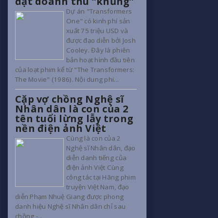
đạt doanh thu “khủng”
Dự án "Transformers
One" có kinh phí sản
xuất 75 triệu USD và
được đạo diễn bởi Josh
Cooley. Đây là phiên
bản hoạt hình đầu tiên
của loạt phim kể từ "The Transformers:
The Movie" (1986). Nội dung phi...
Cặp vợ chồng Nghệ sĩ
Nhân dân là con của 2
tên tuổi lừng lẫy trong
nền điện ảnh Việt
Cùng là con của 2
Nghệ sĩ Nhân dân, đạo
diễn danh tiếng của
điện ảnh Việt Cùng
công tác tại Hãng phim
truyện Việt Nam, đạo
diễn Phạm Nhuệ Giang được phong
danh hiệu Nghệ sĩ Nhân dân chỉ sau
chồng -...