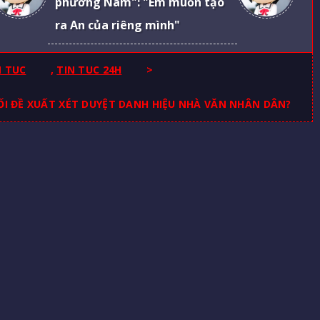
phương Nam": "Em muốn tạo
ra An của riêng mình"
N TUC
,
TIN TUC 24H
>
HỐI ĐỀ XUẤT XÉT DUYỆT DANH HIỆU NHÀ VĂN NHÂN DÂN?