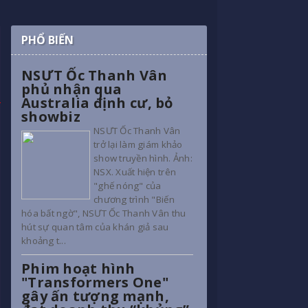
PHỔ BIẾN
NSƯT Ốc Thanh Vân
phủ nhận qua
Australia định cư, bỏ
showbiz
NSƯT Ốc Thanh Vân
trở lại làm giám khảo
show truyền hình. Ảnh:
NSX. Xuất hiện trên
"ghế nóng" của
chương trình "Biến
hóa bất ngờ", NSƯT Ốc Thanh Vân thu
hút sự quan tâm của khán giả sau
khoảng t...
Phim hoạt hình
"Transformers One"
gây ấn tượng mạnh,