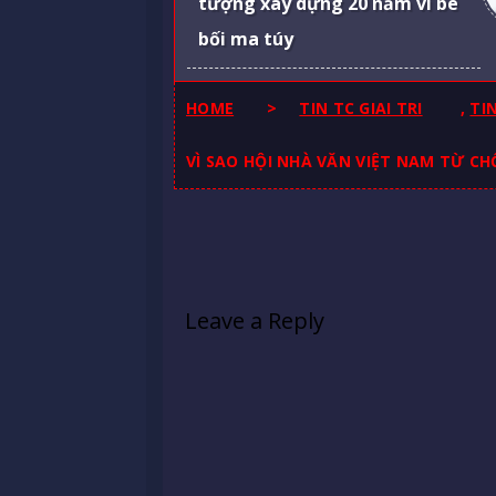
tượng xây dựng 20 năm vì bê
bối ma túy
HOME
>
TIN TC GIAI TRI
,
TI
VÌ SAO HỘI NHÀ VĂN VIỆT NAM TỪ C
Leave a Reply