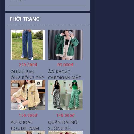
THỜI TRANG
299.000đ
99.000đ
QUẦN JEAN
ÁO KHOÁC
ỐNG RỘNG CẠP
CARDIGAN MẶT
CAO, DÀI XẺ
CƯỜI NỮ CHẤT
GẤU PHONG
NỈ COTTON
CÁCH J6
150.000đ
148.000đ
ÁO KHOÁC
QUẦN DÀI NỮ
HOODIE NAM
SUÔNG KẺ