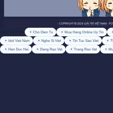
- COPYRIGHT ©
2026
GIẢI TRÍ VIỆT NAM
- P
+
Cho Dien Tu
+
Mua Hang Online Uy Tin
Khám phá thêm
+
Idol Viet Nam
+
Nghe Si Viet
+
Tin Tuc Sao Viet
+
T
+
Han Duc Hai
+
Dang Rao Vat
+
Trang Rao Vat
+
Mu