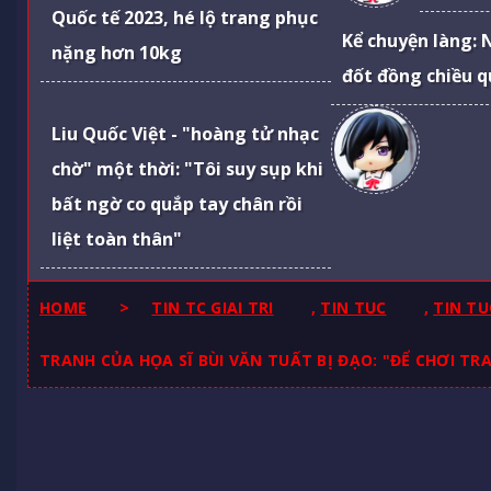
Quốc tế 2023, hé lộ trang phục
Kể chuyện làng: 
nặng hơn 10kg
đốt đồng chiều q
Liu Quốc Việt - "hoàng tử nhạc
chờ" một thời: "Tôi suy sụp khi
bất ngờ co quắp tay chân rồi
liệt toàn thân"
HOME
>
TIN TC GIAI TRI
,
TIN TUC
,
TIN TU
TRANH CỦA HỌA SĨ BÙI VĂN TUẤT BỊ ĐẠO: "ĐỂ CHƠI TR