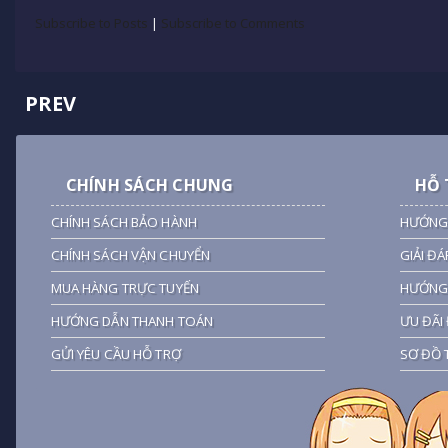
Subscribe to Posts
|
Subscribe to Comments
PREV
CHÍNH SÁCH CHUNG
HỖ 
CHÍNH SÁCH BẢO HÀNH
HƯỚNG
CHÍNH SÁCH VẬN CHUYỂN
GIẢI ĐÁ
MUA HÀNG TRỰC TUYẾN
HƯỚNG 
HƯỚNG DẪN THANH TOÁN
ƯU ĐÃI 
GỬI YÊU CẦU HỖ TRỢ
SƠ ĐỒ 