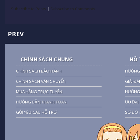
Subscribe to Posts
|
Subscribe to Comments
PREV
CHÍNH SÁCH CHUNG
HỖ 
CHÍNH SÁCH BẢO HÀNH
HƯỚNG
CHÍNH SÁCH VẬN CHUYỂN
GIẢI ĐÁ
MUA HÀNG TRỰC TUYẾN
HƯỚNG 
HƯỚNG DẪN THANH TOÁN
ƯU ĐÃI 
GỬI YÊU CẦU HỖ TRỢ
SƠ ĐỒ 