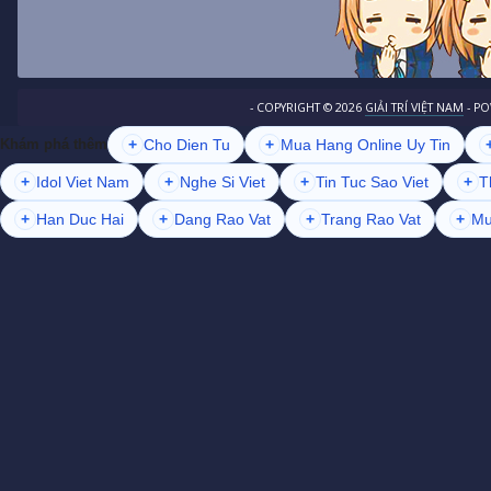
- COPYRIGHT ©
2026
GIẢI TRÍ VIỆT NAM
- P
+
Cho Dien Tu
+
Mua Hang Online Uy Tin
Khám phá thêm
+
Idol Viet Nam
+
Nghe Si Viet
+
Tin Tuc Sao Viet
+
T
+
Han Duc Hai
+
Dang Rao Vat
+
Trang Rao Vat
+
Mu