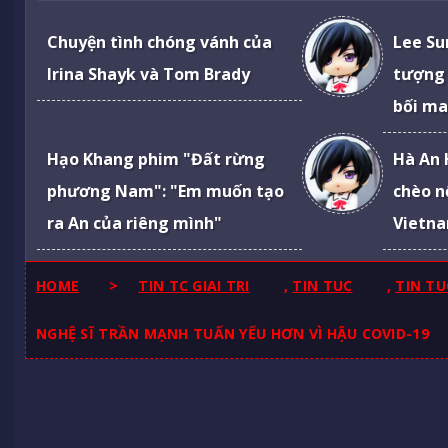
Chuyện tình chóng vánh của
Lee Su
Irina Shayk và Tom Brady
tượng 
bối ma
Hạo Khang phim "Đất rừng
Hà An 
phương Nam": "Em muốn tạo
chèo n
ra An của riêng mình"
Vietna
HOME
>
TIN TC GIAI TRI
,
TIN TUC
,
TIN TU
NGHỆ SĨ TRẦN MẠNH TUẤN YẾU HƠN VÌ HẬU COVID-19