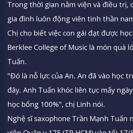
Trong thời gian nằm viện và điều trị,
gia đình luôn động viên tinh thần nam
Chị cho biết việc con gái đạt được h
Berklee College of Music là món quà 
Tuấn.
"Đó là nỗ lực của An. An đã vào học t
đây. Anh Tuấn khóc liên tục mấy ngày 
học bổng 100%", chị Linh nói.
Nghệ sĩ saxophone Trần Mạnh Tuấn nh
viện Quân y 175 (TP.HCM) vào tối 17/8