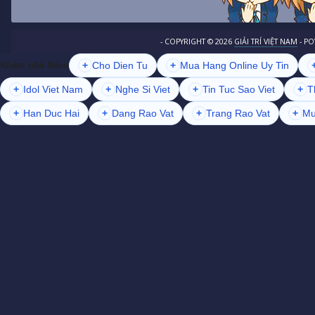
- COPYRIGHT ©
2026
GIẢI TRÍ VIỆT NAM
- P
+
Cho Dien Tu
+
Mua Hang Online Uy Tin
Khám phá thêm
+
Idol Viet Nam
+
Nghe Si Viet
+
Tin Tuc Sao Viet
+
T
+
Han Duc Hai
+
Dang Rao Vat
+
Trang Rao Vat
+
Mu