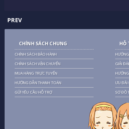
PREV
CHÍNH SÁCH CHUNG
HỖ 
CHÍNH SÁCH BẢO HÀNH
HƯỚNG
CHÍNH SÁCH VẬN CHUYỂN
GIẢI ĐÁ
MUA HÀNG TRỰC TUYẾN
HƯỚNG 
HƯỚNG DẪN THANH TOÁN
ƯU ĐÃI 
GỬI YÊU CẦU HỖ TRỢ
SƠ ĐỒ 