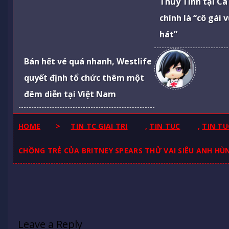
Thủy Tinh tại Ca
chính là “cô gái 
hát”
Bán hết vé quá nhanh, Westlife
quyết định tổ chức thêm một
đêm diễn tại Việt Nam
HOME
>
TIN TC GIAI TRI
,
TIN TUC
,
TIN TU
CHỒNG TRẺ CỦA BRITNEY SPEARS THỬ VAI SIÊU ANH HÙ
Leave a Reply