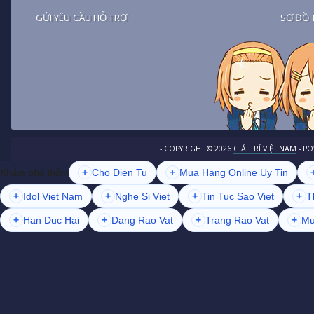
GỬI YÊU CẦU HỖ TRỢ
SƠ ĐỒ 
- COPYRIGHT ©
2026
GIẢI TRÍ VIỆT NAM
- P
+
Cho Dien Tu
+
Mua Hang Online Uy Tin
Khám phá thêm
+
Idol Viet Nam
+
Nghe Si Viet
+
Tin Tuc Sao Viet
+
T
+
Han Duc Hai
+
Dang Rao Vat
+
Trang Rao Vat
+
Mu