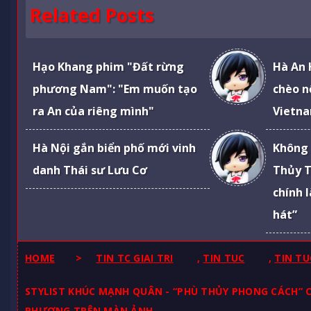
Related Posts
Hạo Khang phim "Đất rừng
Hà An 
phương Nam": "Em muốn tạo
chèo n
ra An của riêng mình"
Vietna
Hà Nội gắn biển phố mới vinh
Không 
danh Thái sư Lưu Cơ
Thủy T
chính 
hát”
HOME
>
TIN TC GIAI TRI
,
TIN TUC
,
TIN TU
STYLIST KHÚC MẠNH QUÂN - “PHÙ THỦY PHONG CÁCH” C
PHƯƠNG TRÊN MÀN ẢNH