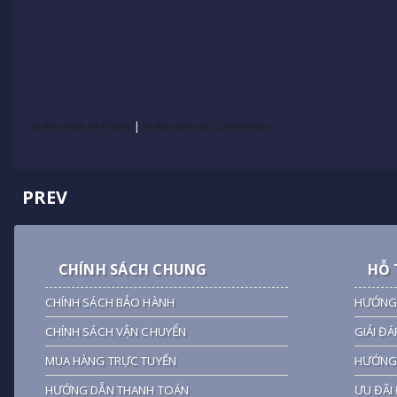
Subscribe to Posts
|
Subscribe to Comments
PREV
CHÍNH SÁCH CHUNG
HỖ 
CHÍNH SÁCH BẢO HÀNH
HƯỚNG
CHÍNH SÁCH VẬN CHUYỂN
GIẢI ĐÁ
MUA HÀNG TRỰC TUYẾN
HƯỚNG 
HƯỚNG DẪN THANH TOÁN
ƯU ĐÃI 