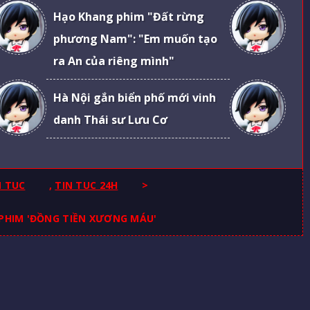
Hạo Khang phim "Đất rừng
phương Nam": "Em muốn tạo
ra An của riêng mình"
Hà Nội gắn biển phố mới vinh
danh Thái sư Lưu Cơ
N TUC
,
TIN TUC 24H
>
 PHIM 'ĐỒNG TIỀN XƯƠNG MÁU'