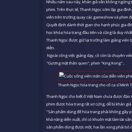
Nhiều năm sau này, khán giả vẫn không ngừng tò
phim. Trên thực tế, Thanh Ngọc sớm lập gia đình,
viên trên trường quay các gameshow và phim đi
Quyết định dành thời gian cho hạnh phúc gia đình
học khóa hóa trang đầu tiên và cũng là duy nhấ
Thanh Ngọc được giữ lại trường làm giảng viên 
diễn.
Ngoài công việc giảng dạy, cô còn là chuyên viên
"Gương mặt thân quen", phim "King Kong"...
Thanh Ngọc hóa trang cho cố ca sĩ Minh T
Thanh Ngọc cho biết ở Việt Nam chưa được đào t
phim được hóa trang rất xơ cứng, dễ bị khán giả
"Sản phẩm dùng để hóa trang phải không gây phả
khả năng diễn xuất, chỉ có khuôn mặt làm tài sả
sản phẩm dùng được một, hai lần xong phải bỏ đi 