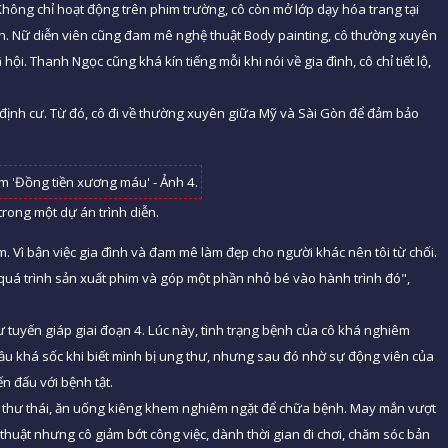
hông chỉ hoạt động trên phim trường, cô còn mở lớp dạy hóa trang tại
ình. Nữ diễn viên cũng đam mê nghệ thuật Body painting, cô thường xuyên
i. Thanh Ngọc cũng khá kín tiếng mỗi khi nói về gia đình, cô chỉ tiết lộ,
định cư. Từ đó, cô đi về thường xuyên giữa Mỹ và Sài Gòn để đảm bảo
rong một dự án trình diễn.
m. Vì bận việc gia đình và đam mê làm đẹp cho người khác nên tôi từ chối.
 quá trình sản xuất phim và góp một phần nhỏ bé vào hành trình đó",
 tuyến giáp giai đoạn 4. Lúc này, tình trạng bệnh của cô khá nghiêm
 đầu khá sốc khi biết mình bị ung thư, nhưng sau đó nhờ sự động viên của
ến đấu với bệnh tật.
g thư thái, ăn uống kiêng khem nghiêm ngặt để chữa bệnh. May mắn vượt
thuật nhưng cô giảm bớt công việc, dành thời gian đi chơi, chăm sóc bản