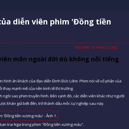
ủa diễn viên phim 'Đồng tiền
THỨ NĂM, 12 THÁNG 5, 2022
iên mãn ngoài đời dù không nổi tiếng
n hình ăn khách của đạo diễn Đinh Đức Liêm. Phim nói về số phận của
i thay mạnh mẽ của nền kinh tế thị trường.
h ngôi sao phim truyền hình. Bên cạnh đó, các diễn viên khác như người
ợc khán giả biết đến, trở thành dấu mốc sự nghiệp sau này.
 bạn trai Nga trong phim "Đồng tiền xương máu".