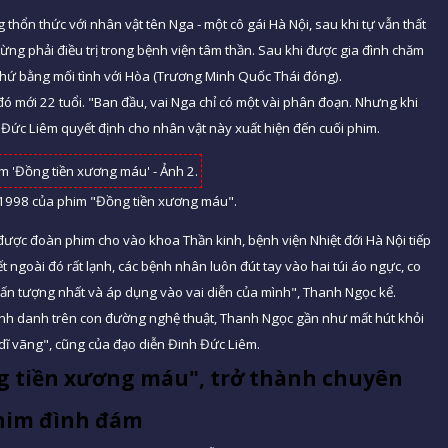
 thổn thức với nhân vật tên Nga - một cô gái Hà Nội, sau khi tự vẫn thất
 từng phải điều trị trong bệnh viện tâm thần. Sau khi được gia đình chăm
 khứ bằng mối tình với Hòa (Trương Minh Quốc Thái đóng).
đó mới 22 tuổi. "Ban đầu, vai Nga chỉ có một vài phân đoạn. Nhưng khi
h Đức Liêm quyết định cho nhân vật này xuất hiện đến cuối phim.
 1998 của phim "Đồng tiền xương máu".
 được đoàn phim cho vào khoa Thần kinh, bệnh viện Nhiệt đới Hà Nội tiếp
t ngoài đó rất lạnh, các bệnh nhân luôn đút tay vào hai túi áo ngực, co
ôi ấn tượng nhất và áp dụng vào vai diễn của mình", Thanh Ngọc kể.
nh danh trên con đường nghệ thuật, Thanh Ngọc gần như mất hút khỏi
dĩ vãng", cũng của đạo diễn Đinh Đức Liêm.
g tiền xương máu", trở thành chuyên
phim đình đám