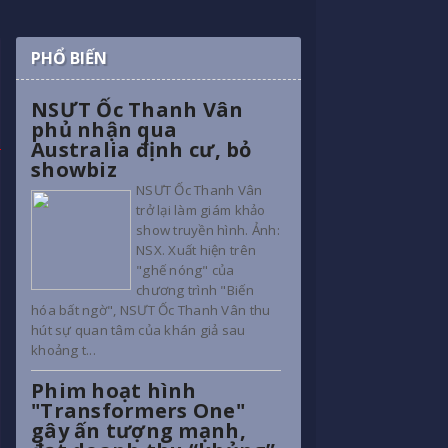
PHỔ BIẾN
NSƯT Ốc Thanh Vân
phủ nhận qua
Australia định cư, bỏ
showbiz
NSƯT Ốc Thanh Vân
trở lại làm giám khảo
show truyền hình. Ảnh:
NSX. Xuất hiện trên
"ghế nóng" của
chương trình "Biến
hóa bất ngờ", NSƯT Ốc Thanh Vân thu
hút sự quan tâm của khán giả sau
khoảng t...
Phim hoạt hình
"Transformers One"
gây ấn tượng mạnh,