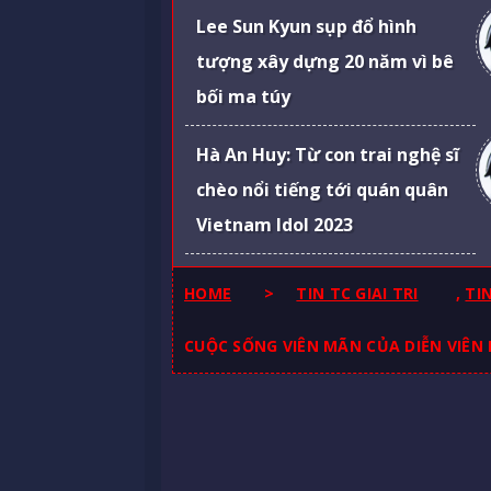
Lee Sun Kyun sụp đổ hình
tượng xây dựng 20 năm vì bê
bối ma túy
Hà An Huy: Từ con trai nghệ sĩ
chèo nổi tiếng tới quán quân
Vietnam Idol 2023
HOME
>
TIN TC GIAI TRI
,
TI
CUỘC SỐNG VIÊN MÃN CỦA DIỄN VIÊN