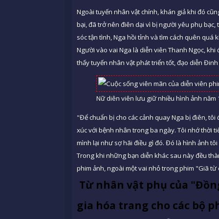
Ngoài tuyến nhân vật chính, khán giả khi đó cũng
bại, đã trở nên điên dại vì bị người yêu phụ bạc,
sóc tận tình, Nga hồi tỉnh và tìm cách quên quá
Người vào vai Nga là diễn viên Thanh Ngọc, khi 
thấy tuyến nhân vật phát triển tốt, đạo diễn Đin
Nữ diên viên lưu giữ nhiều hình ảnh năm
"Để chuẩn bị cho các cảnh quay Nga bị điên, tôi
xúc với bệnh nhân trong ba ngày. Tôi nhớ thời tiế
mình lại như sợ hãi điều gì đó. Đó là hình ảnh t
Trong khi những bạn diễn khác sau này đều thà
phim ảnh, ngoài một vai nhỏ trong phim "Giã từ 
Từ nhân vật phụ của "Đồn
gia hóa trang cho các bộ 