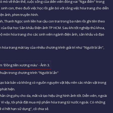
 mò về thân thế, cuộc sống của diễn viên đóng vai "Nga điên" trong
 sinh con, theo đuổi việc học rồi gắn bó với công việc hóa trang cho diễn
ện ảnh, phim truyền hình.
, Thanh Ngọc sinh liền hai cậu con trai trong ba năm rồi ghi tên theo
t của Đại học Sân khấu Điện ảnh TP HCM. Sau khi tốt nghiệp thủ khoa,
bộ môn hóa trang cho các sinh viên ngành điện ảnh, sân khấu và đạo
 hóa trang mát tay của nhiều chương trình giải trí như "Người bí ẩn",
huận trong chương trình "Người bí ẩn"
ạo bài bản và không có nguồn nguyên vật liệu nên các nhân vật trong
 phát hiện.
n ứng phụ cho da, mắt và tạo hiệu ứng hình ảnh tốt. Diễn viên, ngoài
n. Vì vậy, tôi phải đặt mua mỹ phẩm hóa trang từ nước ngoài. Có những
vì hết hạn sử dụng", cô chia sẻ.