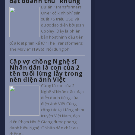
đạt doanh thu “khủng”
Dự án "Transformers
One" có kinh phí sản
xuất 75 triệu USD và
được đạo diễn bởi Josh
Cooley. Đây là phiên
bản hoạt hình đầu tiên
của loạt phim kể từ "The Transformers:
The Movie" (1986). Nội dung phi...
Cặp vợ chồng Nghệ sĩ
Nhân dân là con của 2
tên tuổi lừng lẫy trong
nền điện ảnh Việt
Cùng là con của 2
Nghệ sĩ Nhân dân, đạo
diễn danh tiếng của
điện ảnh Việt Cùng
công tác tại Hãng phim
truyện Việt Nam, đạo
diễn Phạm Nhuệ Giang được phong
danh hiệu Nghệ sĩ Nhân dân chỉ sau
chồng -...