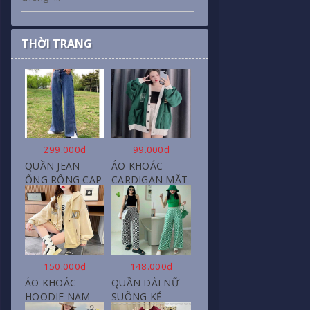
THỜI TRANG
299.000đ
99.000đ
QUẦN JEAN
ÁO KHOÁC
ỐNG RỘNG CẠP
CARDIGAN MẶT
CAO, DÀI XẺ
CƯỜI NỮ CHẤT
GẤU PHONG
NỈ COTTON
CÁCH J6
150.000đ
148.000đ
ÁO KHOÁC
QUẦN DÀI NỮ
HOODIE NAM
SUÔNG KẺ