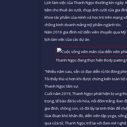
Lịch làm việc của Thanh Ngọc thường kín ngày. K
tiệm cho thuê áo cưới, chụp ảnh cưới của gia đ
khoe tác phẩm của mình và học trò trên mạng xã hộ
chồng kinh doanh mảng mỹ phẩm ngành tóc.
Năm 2016 gia đình nữ diễn viên chuyển qua Mỹ 
lịch làm việc của các dự án.
Thanh Ngọc đang thực hiện Body paiting t
"Nhiều năm sau, vẫn có đạo diễn rủ tôi đóng phi
Tôi thấy thú vị hơn khi được chứng kiến toàn bộ
Thanh Ngọc tâm sự.
Cuối năm 2019, Thanh Ngọc phát hiện bị ung thư
trọng, tế bào đã bị vôi hóa, nổi đốm trắng. Ban
gia đình, chồng con, cô đã lấy lại tinh thần để chi
Giai đoạn khó khăn đó, diễn viên tập yoga, sốn
qua cửa tử, Thanh Ngọc trở lại với đam mê nghệ 