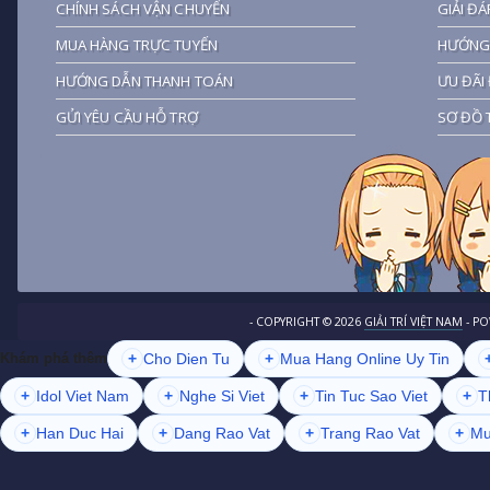
CHÍNH SÁCH VẬN CHUYỂN
GIẢI ĐÁ
MUA HÀNG TRỰC TUYẾN
HƯỚNG 
HƯỚNG DẪN THANH TOÁN
ƯU ĐÃI 
GỬI YÊU CẦU HỖ TRỢ
SƠ ĐỒ 
- COPYRIGHT ©
2026
GIẢI TRÍ VIỆT NAM
- P
+
Cho Dien Tu
+
Mua Hang Online Uy Tin
Khám phá thêm
+
Idol Viet Nam
+
Nghe Si Viet
+
Tin Tuc Sao Viet
+
T
+
Han Duc Hai
+
Dang Rao Vat
+
Trang Rao Vat
+
Mu