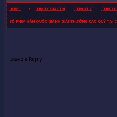
HOME
>
TIN TC GIAI TRI
,
TIN TUC
,
TIN TU
BỘ PHIM HÀN QUỐC GIÀNH GIẢI THƯỞNG CAO QUÝ TẠI 
Leave a Reply