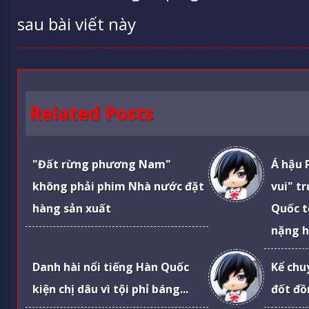
sau bài viết này
Related Posts
"Đất rừng phương Nam"
Á hậu 
không phải phim Nhà nước đặt
vui" t
hàng sản xuất
Quốc t
nặng h
Danh hài nổi tiếng Hàn Quốc
Kể chu
kiện chị dâu vì tội phỉ báng...
đốt đồ